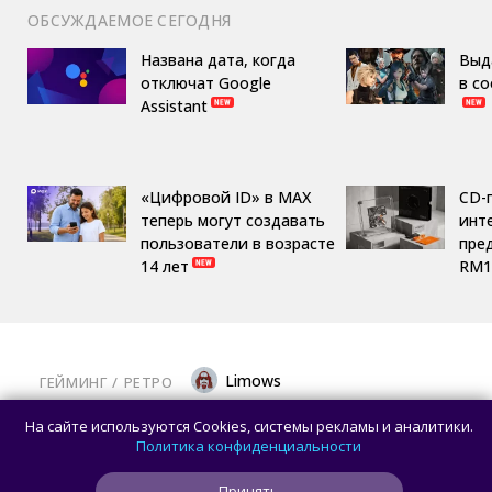
ОБСУЖДАЕМОЕ СЕГОДНЯ
Названа дата, когда
Выд
отключат Google
в с
Assistant
«Цифровой ID» в MAX
CD-
теперь могут создавать
инте
пользователи в возрасте
пре
14 лет
RM1
Limows
ГЕЙМИНГ
/ 
РЕТРО
Коллекционеры, готовьте кошельки: Taito
На сайте используются Cookies, системы рекламы и аналитики.
и Famitsu анонсировали трансляцию
Политика конфиденциальности
о расширении библиотеки аркадной Egret
Принять