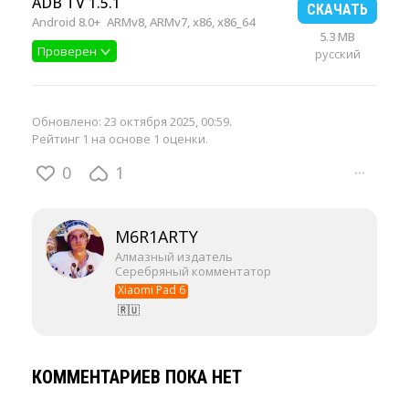
ADB TV 1.5.1
СКАЧАТЬ
Android 8.0+
ARMv8, ARMv7, x86, x86_64
5.3 MB
Проверен
русский
Обновлено:
23 октября 2025, 00:59
.
Рейтинг 1 на основе 1 оценки.
0
1
···
M6R1ARTY
Алмазный издатель
Серебряный комментатор
Xiaomi Pad 6
🇷🇺
КОММЕНТАРИЕВ ПОКА НЕТ