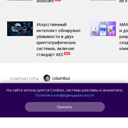
Assistant
из 
Искусственный
MAX
интеллект обнаружил
и д
уязвимости в двух
раз
криптографических
соз
системах, включая
кли
стандарт AES
columbus
КОМПЬЮТЕРЫ
Какой ПК собрать в августе 2026 года:
На сайте используются Cookies, системы рекламы и аналитики.
лучшие игровые сборки от 59 100 рублей
Политика конфиденциальности
Принять