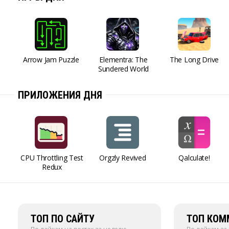
Arrow Jam Puzzle
Elementra: The
The Long Drive
Sundered World
ПРИЛОЖЕНИЯ ДНЯ
CPU Throttling Test
Orgzly Revived
Qalculate!
Redux
ТОП ПО САЙТУ
ТОП КОМ