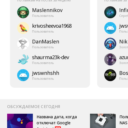
По лайкам на постах за неделю
По лайкам за
Maslennikov
Infi
Пользователь
Сере
krivosheevoa1968
jw
Пользователь
Поль
DanMaslen
Nik
Пользователь
Золо
shaurma23k-​dev
azur
Пользователь
Золо
jwswnhshh
Bos
Пользователь
Поль
ОБСУЖДАЕМОЕ СЕГОДНЯ
Названа дата, когда
Пол
отключат Google
NAS 