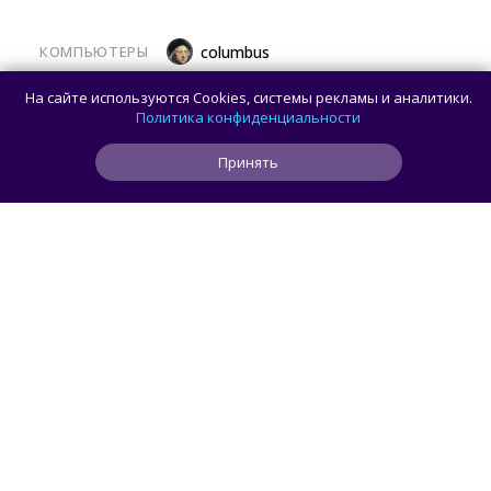
КОМПЬЮТЕРЫ
columbus
Какой ПК собрать в августе 2026 года:
На сайте используются Cookies, системы рекламы и аналитики.
лучшие игровые сборки от 59 100 рублей
Политика конфиденциальности
Принять