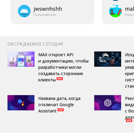
jwswnhshh
mak
Пользователь
Поль
ОБСУЖДАЕМОЕ СЕГОДНЯ
MAX откроет API
Иск
и документацию, чтобы
инт
разработчики могли
уяз
создавать сторонние
кри
клиенты
сис
ста
Названа дата, когда
Рек
отключат Google
вид
Assistant
с б
дох