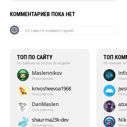
КОММЕНТАРИЕВ ПОКА НЕТ
Оставьте комментарий...
ТОП ПО САЙТУ
ТОП КОМ
По лайкам на постах за неделю
По лайкам за
Maslennikov
Infi
Пользователь
Сере
krivosheevoa1968
jw
Пользователь
Поль
DanMaslen
azur
Пользователь
Золо
shaurma23k-​dev
Nik
Пользователь
Золо