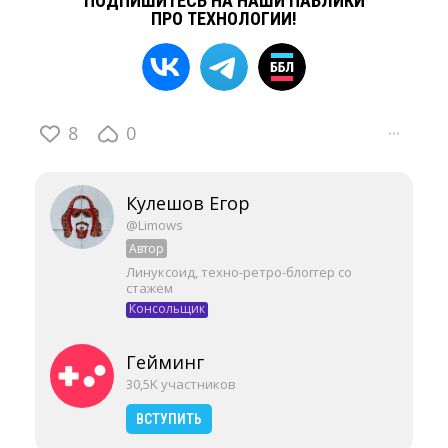
ПОДПИШИТЕСЬ НА НАШИ ПАБЛИКИ
ПРО ТЕХНОЛОГИИ!
8
0
···
Кулешов Егор
@Limows
Автор
Линуксоид, техно-ретро-блоггер со
стажем
Консольщик
Гейминг
30,5K участников
ВСТУПИТЬ