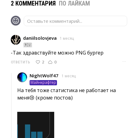
2 КОММЕНТАРИЯ
ПО ЛАЙКАМ
Оставьте комментарий...
daniilsolovjeva
1 месяц
🇷🇺
-Так здравствуйте можно PNG бургер 
···
2
0
ОТВЕТИТЬ
NightWolf47
1 месяц
Майнкрафтер
На тебя тоже статистика не работает на
меня😢 (кроме постов)