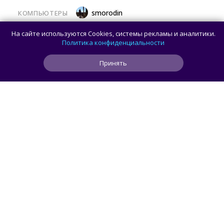
smorodin
КОМПЬЮТЕРЫ
Владелец оригинальной предсерийной
На сайте используются Cookies, системы рекламы и аналитики.
схемы Intel 8080 с 5000 транзисторов
Политика конфиденциальности
ищет реставратора
Принять