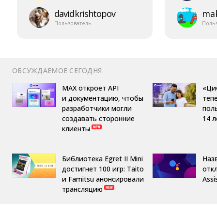
davidkrishtopov
mak
Пользователь
Поль
ОБСУЖДАЕМОЕ СЕГОДНЯ
MAX откроет API
«Ци
и документацию, чтобы
теп
разработчики могли
пол
создавать сторонние
14 л
клиенты
Библиотека Egret II Mini
Назв
достигнет 100 игр: Taito
отк
и Famitsu анонсировали
Assi
трансляцию