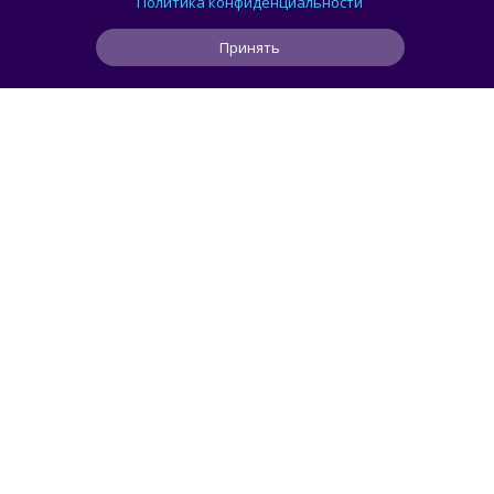
Политика конфиденциальности
Принять
0
0
0
1 мин
ЧИТАТЬ ДАЛЕЕ
smorodin
ГЕЙМИНГ
Пользователь создал систему, которая
запускает игры из Steam с помощью
дискет