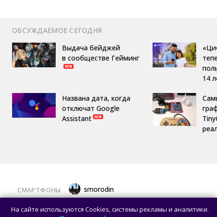
ОБСУЖДАЕМОЕ СЕГОДНЯ
Выдача бейджей
«Ци
в сообществе Гейминг
теп
пол
14 л
Названа дата, когда
Сам
отключат Google
гра
Assistant
Tin
реа
smorodin
СМАРТФОНЫ
Представлен Vivo S2 — смартфон
На сайте используются Cookies, системы рекламы и аналитики.
с изогнутым AMOLED-дисплеем