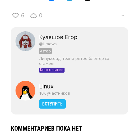
6
0
···
Кулешов Егор
@Limows
Автор
Линуксоид, техно-ретро-блоггер со
стажем
Консольщик
Linux
10K участников
ВСТУПИТЬ
КОММЕНТАРИЕВ ПОКА НЕТ