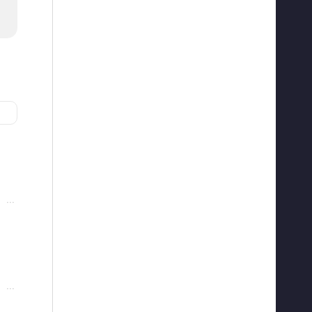
···
···