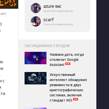
azure-​iwc
Золотой комментатор
team
scarf
D
Золотой комментатор
м
ОБСУЖДАЕМОЕ СЕГОДНЯ
Названа дата, когда
отключат Google
их
Assistant
ты
,
Искусственный
интеллект обнаружил
и с
уязвимости в двух
х
криптографических
кта
системах, включая
стандарт AES