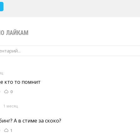
Ь
ПО ЛАЙКАМ
нтарий...
яц
е кто то помнит 
0
a
1 месяц
инг? А в стиме за скоко? 
1