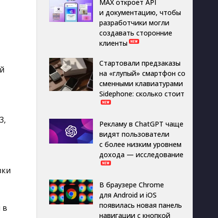
MAX откроет API
и документацию, чтобы
разработчики могли
создавать сторонние
клиенты
Стартовали предзаказы
ей
на «глупый» смартфон со
сменными клавиатурами
Sidephone: сколько стоит
, 
Рекламу в ChatGPT чаще
видят пользователи
с более низким уровнем
дохода — исследование
зки
В браузере Chrome
для Android и iOS
появилась новая панель
 в
навигации с кнопкой