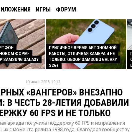
РИЛОЖЕНИЯ
ИГРЫ
ФОРУМ
АРТФОН
ПРИЛИЧНОЕ ВРЕМЯ АВТОНОМНОЙ
 НОВОМ ФОРМ-
РАБОТЫ, ОТЛИЧНАЯ КАМЕРА И НЕ
Р SAMSUNG GALAXY
ТОЛЬКО: ОБЗОР SAMSUNG GALAXY
S26+
19 июня 2026, 19:13
РНЫХ «ВАНГЕРОВ» ВНЕЗАПНО
: В ЧЕСТЬ 28-ЛЕТИЯ ДОБАВИЛИ
РЖКУ 60 FPS И НЕ ТОЛЬКО
ая аркада получила поддержку 60 FPS и исправления
ых с момента релиза 1998 года, благодаря сообществу