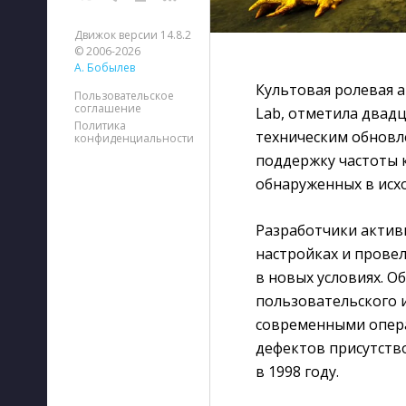
Движок версии 14.8.2
© 2006-2026
А. Бобылев
Культовая ролевая а
Пользовательское
соглашение
Lab, отметила двад
Политика
техническим обновл
конфиденциальности
поддержку частоты к
обнаруженных в исх
Разработчики актив
настройках и прове
в новых условиях. 
пользовательского 
современными опера
дефектов присутств
в 1998 году.