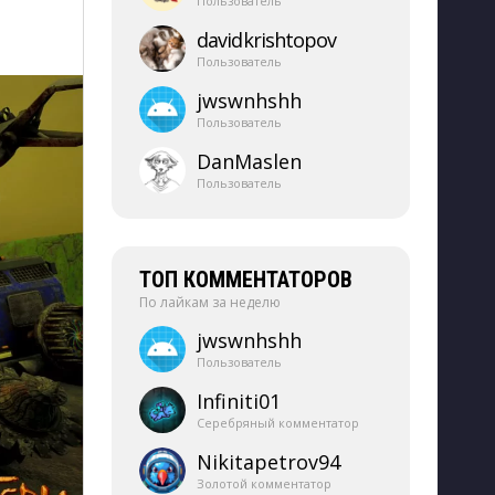
Пользователь
davidkrishtopov
Пользователь
jwswnhshh
Пользователь
DanMaslen
Пользователь
ТОП КОММЕНТАТОРОВ
По лайкам за неделю
jwswnhshh
Пользователь
Infiniti01
Серебряный комментатор
Nikitapetrov94
Золотой комментатор