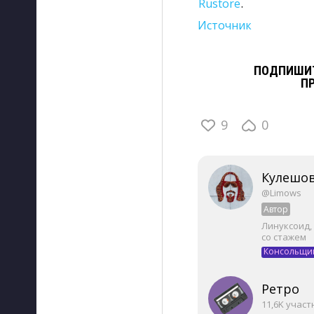
Rustore
.
Источник
ПОДПИШИТ
П
9
0
Кулешов
@Limows
Автор
Линуксоид,
со стажем
Консольщи
Ретро
11,6K учас