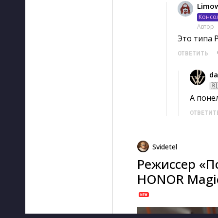
Limo
Консо
Автор
Это типа Р
ОТВЕТИТЬ
da
🇷
А понел
ОТВЕТИТ
Svidetel
Режиссер «П
HONOR Magic