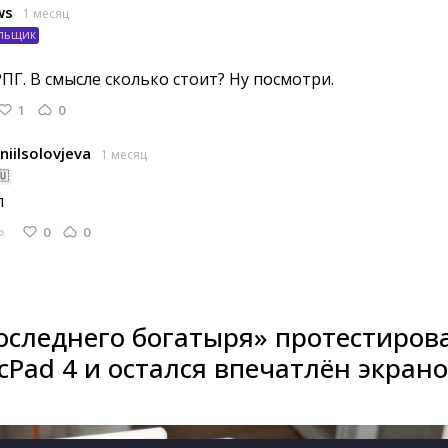
ws
1 месяц
льщик
ПГ. В смысле сколько стоит? Ну посмотри. 
1
0
niilsolovjeva
1 месяц
🇺
 
0
0
Ь
оследнего богатыря» протестиров
Pad 4 и остался впечатлён экран