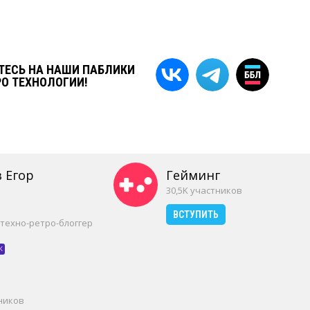
ЕСЬ НА НАШИ ПАБЛИКИ
РО ТЕХНОЛОГИИ!
 Егор
Гейминг
30,5K участников
ВСТУПИТЬ
 техно-ретро-блоггер
к
тников