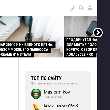
ПРОДВИНУТАЯ НАСАДКА
ПАР 200°C И НИ ЕДИНОГО ПЯТНА:
ДЛЯ МЫТЬЯ ПОЛОВ И СТ
ОБЗОР МОЮЩЕГО ПЫЛЕСОСА
КОРПУС: ОБЗОР DREAME Z
DREAME H16 STEAM
AQUACYCLE PRO
ТОП ПО САЙТУ
По лайкам на постах за неделю
Maslennikov
Пользователь
krivosheevoa1968