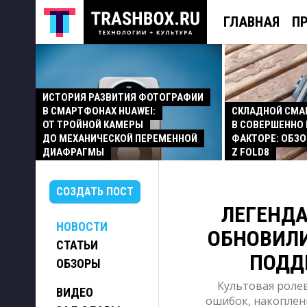
ГЛАВНАЯ
П
ИСТОРИЯ РАЗВИТИЯ ФОТОГРАФИИ
В СМАРТФОНАХ HUAWEI:
СКЛАДНОЙ СМ
ОТ ТРОЙНОЙ КАМЕРЫ
В СОВЕРШЕННО
ДО МЕХАНИЧЕСКОЙ ПЕРЕМЕННОЙ
ФАКТОРЕ: ОБЗО
ДИАФРАГМЫ
Z FOLD8
СОЗДАТЬ ПОСТ
ЛЕГЕНДА
НОВОСТИ
ОБНОВИЛИ
СТАТЬИ
ПОДДЕ
ОБЗОРЫ
Культовая ролев
ВИДЕО
ошибок, накопленн