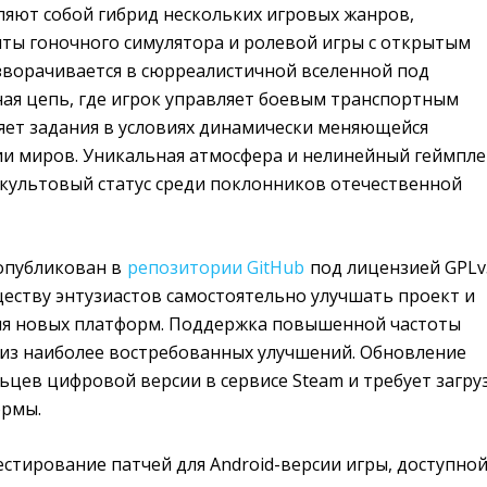
ляют собой гибрид нескольких игровых жанров,
ы гоночного симулятора и ролевой игры с открытым
зворачивается в сюрреалистичной вселенной под
ая цепь, где игрок управляет боевым транспортным
яет задания в условиях динамически меняющейся
ии миров. Уникальная атмосфера и нелинейный геймпл
 культовый статус среди поклонников отечественной
опубликован в
репозитории GitHub
под лицензией GPLv3
ществу энтузиастов самостоятельно улучшать проект и
ля новых платформ. Поддержка повышенной частоты
 из наиболее востребованных улучшений. Обновление
ьцев цифровой версии в сервисе Steam и требует загру
ормы.
стирование патчей для Android-версии игры, доступной