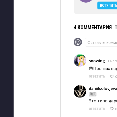
ВСТУПИТ
4 КОММЕНТАРИЯ
Оставьте комме
snowing
1 мес
😳Про них ещ
0
ОТВЕТИТЬ
daniilsolovjev
🇷🇺
Это типо дерб
0
ОТВЕТИТЬ