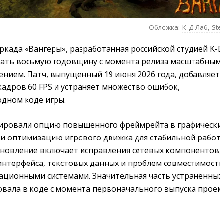
Обложка:
К-Д Лаб, S
ркада «Вангеры», разработанная российской студией K-
цать восьмую годовщину с момента релиза масштабны
ением. Патч, выпущенный 19 июня 2026 года, добавляет
адров 60 FPS и устраняет множество ошибок,
одном коде игры.
ировали опцию повышенного фреймрейта в графическ
ли оптимизацию игрового движка для стабильной рабо
Обновление включает исправления сетевых компонентов
интерфейса, текстовых данных и проблем совместимост
ционными системами. Значительная часть устранённы
овала в коде с момента первоначального выпуска прое