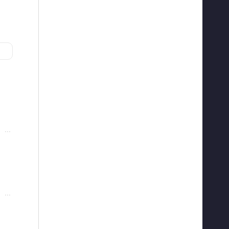
···
···