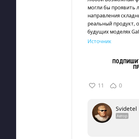
могли бы проявить л
направления складны
реальный продукт, 
будущих моделях Gala
Источник
ПОДПИШИТ
П
11
0
Svidetel
Автор