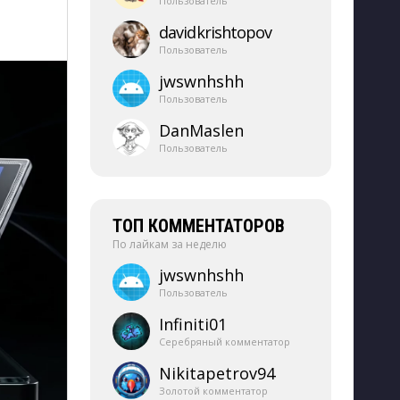
Пользователь
davidkrishtopov
Пользователь
jwswnhshh
Пользователь
DanMaslen
Пользователь
ТОП КОММЕНТАТОРОВ
По лайкам за неделю
jwswnhshh
Пользователь
Infiniti01
Серебряный комментатор
Nikitapetrov94
Золотой комментатор