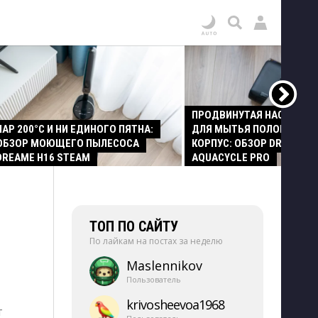
ПРОДВИНУТАЯ НАСАДКА
ПАР 200°C И НИ ЕДИНОГО ПЯТНА:
ДЛЯ МЫТЬЯ ПОЛОВ И СТ
ОБЗОР МОЮЩЕГО ПЫЛЕСОСА
КОРПУС: ОБЗОР DREAME Z
DREAME H16 STEAM
AQUACYCLE PRO
ТОП ПО САЙТУ
По лайкам на постах за неделю
Maslennikov
Пользователь
krivosheevoa1968
т