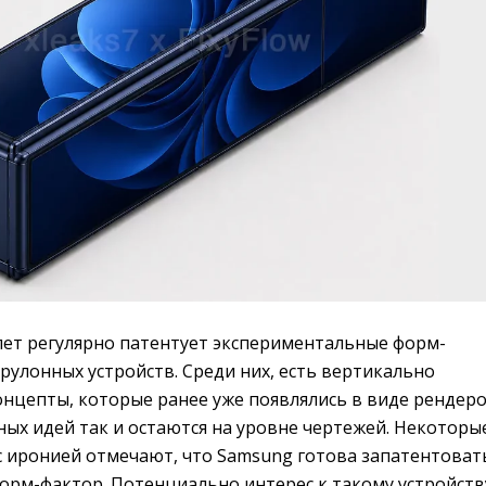
лет регулярно патентует экспериментальные форм-
рулонных устройств. Среди них, есть вертикально
нцепты, которые ранее уже появлялись в виде рендеро
ых идей так и остаются на уровне чертежей. Некоторы
с иронией отмечают, что Samsung готова запатентоват
рм-фактор. Потенциально интерес к такому устройств