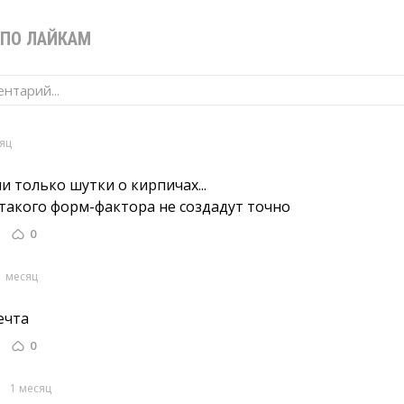
ПО ЛАЙКАМ
нтарий...
яц
и только шутки о кирпичах...
такого форм-фактора не создадут точно 
0
1 месяц
чта 
0
a
1 месяц