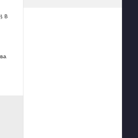
. В
,
ва.