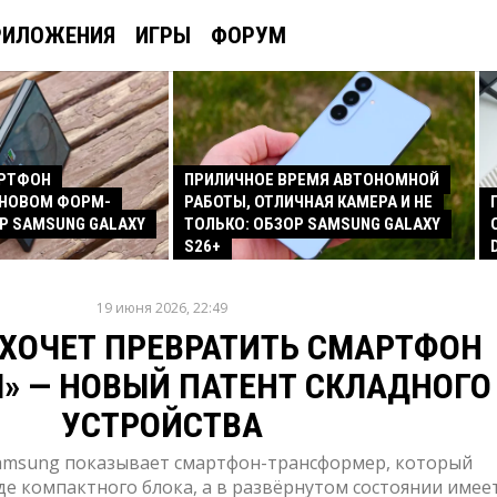
РИЛОЖЕНИЯ
ИГРЫ
ФОРУМ
АРТФОН
ПРИЛИЧНОЕ ВРЕМЯ АВТОНОМНОЙ
 НОВОМ ФОРМ-
РАБОТЫ, ОТЛИЧНАЯ КАМЕРА И НЕ
Р SAMSUNG GALAXY
ТОЛЬКО: ОБЗОР SAMSUNG GALAXY
S26+
19 июня 2026, 22:49
ХОЧЕТ ПРЕВРАТИТЬ СМАРТФОН
Ч» — НОВЫЙ ПАТЕНТ СКЛАДНОГО
УСТРОЙСТВА
amsung показывает смартфон-трансформер, который
де компактного блока, а в развёрнутом состоянии имее