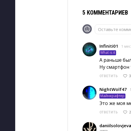
5 КОММЕНТАРИЕВ
Оставьте комме
Infiniti01
1 мес
What is it
А раньше был
Ну смартфон 
3
ОТВЕТИТЬ
NightWolf47
Майнкрафтер
Это же моя ме
2
ОТВЕТИТЬ
daniilsolovjev