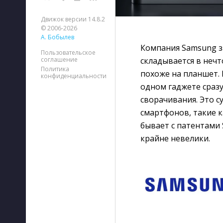
Движок версии 14.8.2
© 2006-2026
А. Бобылев
Компания Samsung з
Пользовательское
складывается в нечт
соглашение
Политика
похоже на планшет.
конфиденциальности
одном гаджете сразу
сворачивания. Это 
смартфонов, такие как
бывает с патентами
крайне невелики.