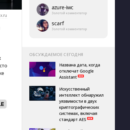
azure-​iwc
Золотой комментатор
x.ru
scarf
й
Золотой комментатор
ОБСУЖДАЕМОЕ СЕГОДНЯ
х
Названа дата, когда
асто
отключат Google
же
Assistant
Искусственный
интеллект обнаружил
уязвимости в двух
криптографических
системах, включая
стандарт AES