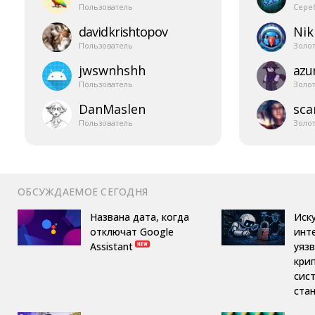
Пользователь
Сере
davidkrishtopov
Nik
Пользователь
Золо
jwswnhshh
azur
Пользователь
Золо
DanMaslen
sca
Пользователь
Золо
ОБСУЖДАЕМОЕ СЕГОДНЯ
Названа дата, когда
Иск
отключат Google
инт
Assistant
уяз
кри
сис
ста