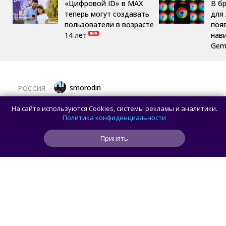
«Цифровой ID» в MAX
В б
теперь могут создавать
для 
пользователи в возрасте
поя
14 лет
нав
Gemi
smorodin
РОССИЯ
MAX откроет API и документацию, чтобы
На сайте используются Cookies, системы рекламы и аналитики.
разработчики могли создавать
Политика конфиденциальности
сторонние клиенты
Принять