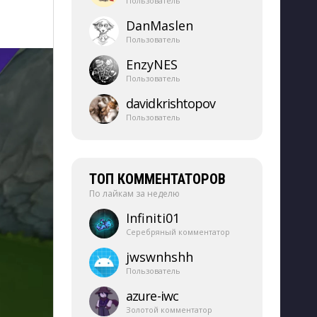
Пользователь
DanMaslen
Пользователь
EnzyNES
Пользователь
davidkrishtopov
Пользователь
ТОП КОММЕНТАТОРОВ
По лайкам за неделю
Infiniti01
Серебряный комментатор
jwswnhshh
Пользователь
azure-​iwc
Золотой комментатор