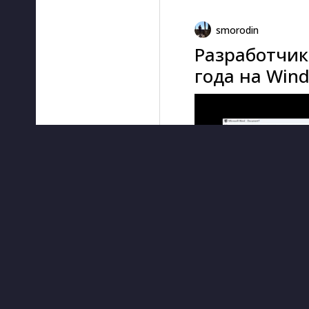
smorodin
Разработчик 
года на Win