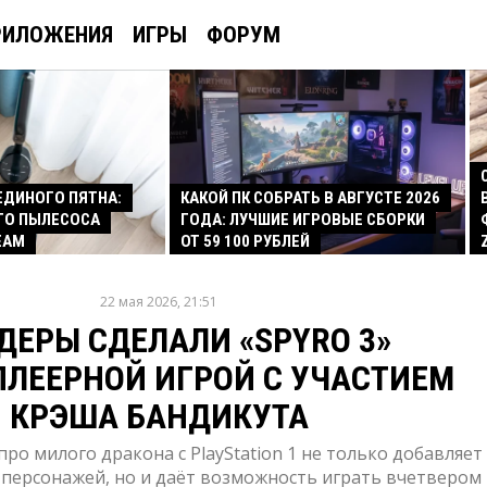
РИЛОЖЕНИЯ
ИГРЫ
ФОРУМ
 ЕДИНОГО ПЯТНА:
КАКОЙ ПК СОБРАТЬ В АВГУСТЕ 2026
ГО ПЫЛЕСОСА
ГОДА: ЛУЧШИЕ ИГРОВЫЕ СБОРКИ
EAM
ОТ 59 100 РУБЛЕЙ
22 мая 2026, 21:51
ДЕРЫ СДЕЛАЛИ «SPYRO 3»
ЛЕЕРНОЙ ИГРОЙ С УЧАСТИЕМ
КРЭША БАНДИКУТА
ро милого дракона с PlayStation 1 не только добавляет
персонажей, но и даёт возможность играть вчетвером