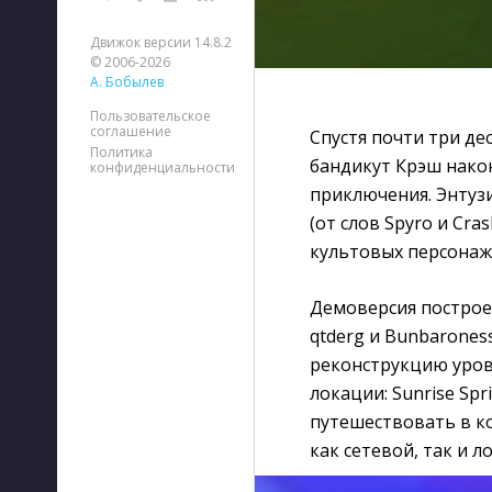
Движок версии 14.8.2
© 2006-2026
А. Бобылев
Пользовательское
соглашение
Спустя почти три де
Политика
бандикут Крэш нако
конфиденциальности
приключения. Энтуз
(от слов Spyro и Cr
культовых персонаж
Демоверсия построе
qtderg и Bunbarones
реконструкцию уровн
локации: Sunrise Spr
путешествовать в к
как сетевой, так и 