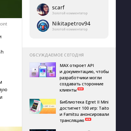
scarf
Золотой комментатор
Nikitapetrov94
oint
Золотой комментатор
и
h 
ОБСУЖДАЕМОЕ СЕГОДНЯ
MAX откроет API
и документацию, чтобы
разработчики могли
м
создавать сторонние
ную
клиенты
и
Библиотека Egret II Mini
достигнет 100 игр: Taito
и Famitsu анонсировали
трансляцию