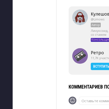
Кулешов
@Limows
Автор
Линуксоид,
со стажем
Консольщи
Ретро
11,7K учас
ВСТУПИТ
КОММЕНТАРИЕВ ПО
Оставьте комме