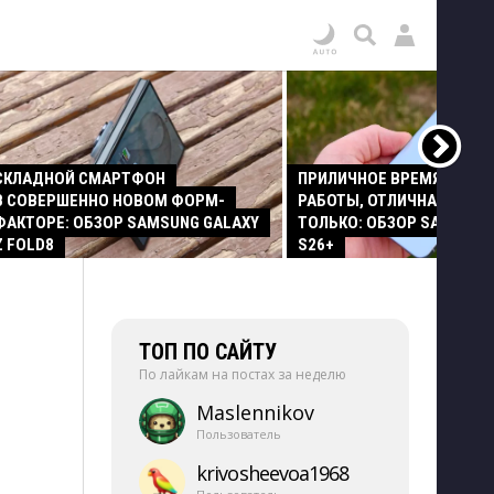
СКЛАДНОЙ СМАРТФОН
ПРИЛИЧНОЕ ВРЕМЯ АВТО
В СОВЕРШЕННО НОВОМ ФОРМ-
РАБОТЫ, ОТЛИЧНАЯ КАМЕР
ФАКТОРЕ: ОБЗОР SAMSUNG GALAXY
ТОЛЬКО: ОБЗОР SAMSUNG
Z FOLD8
S26+
ТОП ПО САЙТУ
По лайкам на постах за неделю
Maslennikov
Пользователь
krivosheevoa1968