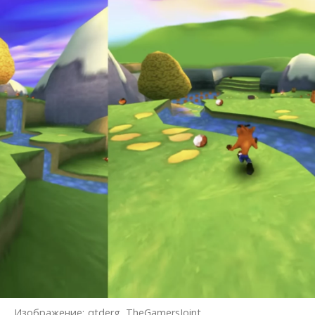
Изображение:
qtderg, TheGamersJoint