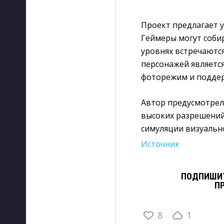
Проект предлагает 
Геймеры могут собир
уровнях встречаются
персонажей является
фоторежим и поддер
Автор предусмотрел
высоких разрешений
симуляции визуально
Источник
ПОДПИШИТ
П
8
1