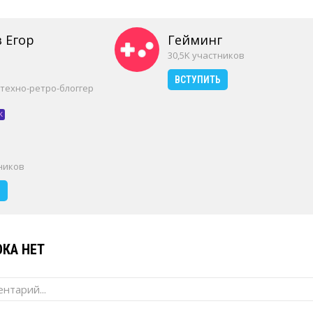
 Егор
Гейминг
30,5K участников
ВСТУПИТЬ
 техно-ретро-блоггер
к
тников
Ь
КА НЕТ
нтарий...