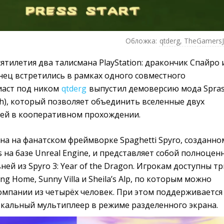
Обложка:
qtderg, TheGamersJ
сятилетия два талисмана PlayStation: дракончик Спайро 
нец встретились в рамках одного совместного
иаст под ником
qtderg
выпустил демоверсию мода Spras
ash), который позволяет объединить вселенные двух
ей в кооперативном прохождении.
на на фанатском фреймворке Spaghetti Spyro, созданно
s на базе Unreal Engine, и представляет собой полноцен
ей из Spyro 3: Year of the Dragon. Игрокам доступны тр
ing Home, Sunny Villa и Sheila’s Alp, по которым можно
омпании из четырёх человек. При этом поддерживается
локальный мультиплеер в режиме разделенного экрана.