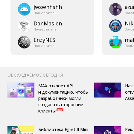
jwswnhshh
azur
Пользователь
Золо
DanMaslen
Nik
Пользователь
Золо
EnzyNES
mak
Пользователь
Поль
ОБСУЖДАЕМОЕ СЕГОДНЯ
MAX откроет API
Назв
и документацию, чтобы
отк
разработчики могли
Assi
создавать сторонние
клиенты
Библиотека Egret II Mini
Рек