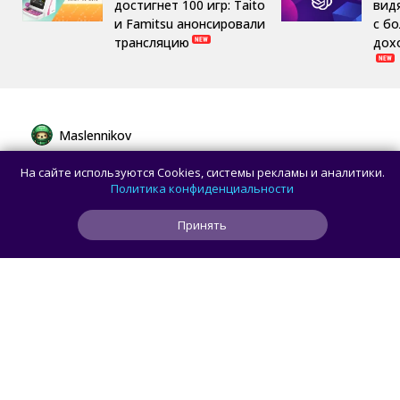
достигнет 100 игр: Taito
вид
и Famitsu анонсировали
с б
трансляцию
дох
Maslennikov
Сборная России выиграла 7 золотых
На сайте используются Cookies, системы рекламы и аналитики.
медалей из 8 на Международной
Политика конфиденциальности
олимпиаде по ИИ
Принять