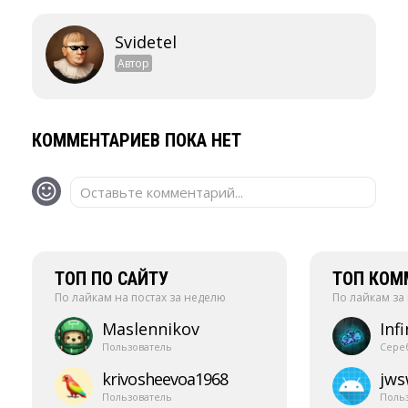
Svidetel
Автор
КОММЕНТАРИЕВ ПОКА НЕТ
Оставьте комментарий...
ТОП ПО САЙТУ
ТОП КОМ
По лайкам на постах за неделю
По лайкам за
Maslennikov
Infi
Пользователь
Сере
krivosheevoa1968
jw
Пользователь
Поль