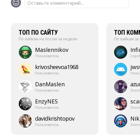
Оставьте комментарий...
ТОП ПО САЙТУ
ТОП КОМ
По лайкам на постах за неделю
По лайкам за
Maslennikov
Infi
Пользователь
Сере
krivosheevoa1968
jw
Пользователь
Поль
DanMaslen
azur
Пользователь
Золо
EnzyNES
sca
Пользователь
Золо
davidkrishtopov
Nik
Пользователь
Золо