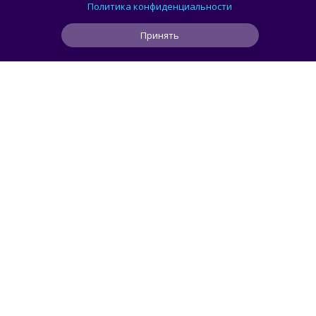
из 1990 года на Windows 11
Политика конфиденциальности
Принять
0
0
0
37 мин
ЧИТАТЬ ДАЛЕЕ
Maslennikov
Пошлина 5%, а НДС 22%: как изменятся
правила ввоза товаров из-за рубежа