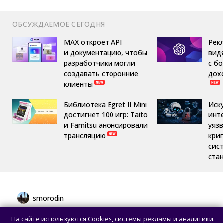
ОБСУЖДАЕМОЕ СЕГОДНЯ
MAX откроет API
Рек
и документацию, чтобы
вид
разработчики могли
с б
создавать сторонние
дох
клиенты
Библиотека Egret II Mini
Иск
достигнет 100 игр: Taito
инт
и Famitsu анонсировали
уяз
трансляцию
кри
сис
ста
smorodin
Разработчик перенёс Microsoft Word 1.1a
На сайте используются Cookies, системы рекламы и аналитики.