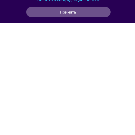
видеокарт на Linux
Принять
0
0
0
1 ч
ЧИТАТЬ ДАЛЕЕ
smorodin
ИИ
Рекламу в ChatGPT чаще видят
пользователи с более низким уровнем