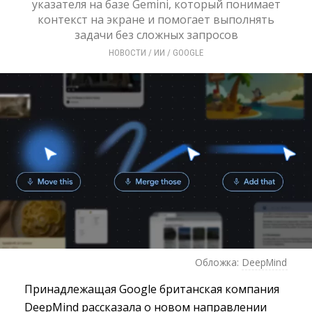
указателя на базе Gemini, который понимает
контекст на экране и помогает выполнять
задачи без сложных запросов
НОВОСТИ
/ 
ИИ
/ 
GOOGLE
Обложка:
DeepMind
Принадлежащая Google британская компания
DeepMind рассказала о новом направлении