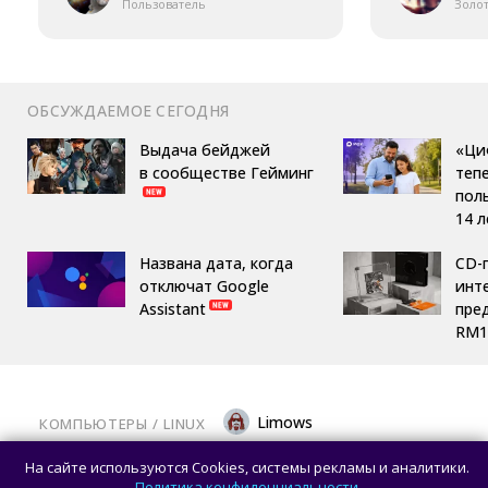
Пользователь
Золо
ОБСУЖДАЕМОЕ СЕГОДНЯ
Выдача бейджей
«Ци
в сообществе Гейминг
теп
пол
14 л
Названа дата, когда
CD-
отключат Google
инте
Assistant
пре
RM1
Limows
КОМПЬЮТЕРЫ
/ 
LINUX
Вышла библиотека Mesa 26.2.0: крупный
На сайте используются Cookies, системы рекламы и аналитики.
релиз с исправлениями для современных
Политика конфиденциальности