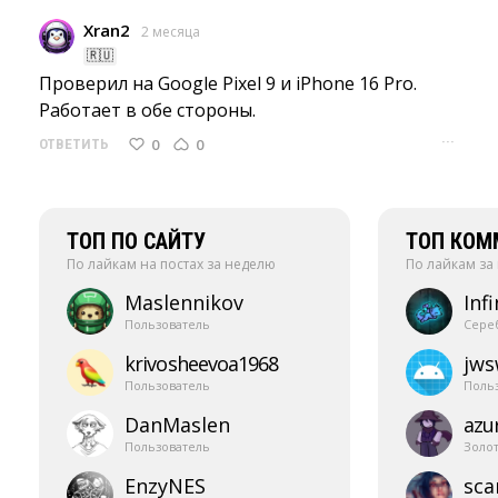
Xran2
2 месяца
🇷🇺
Проверил на Google Pixel 9 и iPhone 16 Pro. 
Работает в обе стороны.
···
0
0
ОТВЕТИТЬ
ТОП ПО САЙТУ
ТОП КОМ
По лайкам на постах за неделю
По лайкам за
Maslennikov
Infi
Пользователь
Сере
krivosheevoa1968
jw
Пользователь
Поль
DanMaslen
azur
Пользователь
Золо
EnzyNES
sca