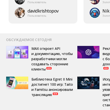
Пользователь
Золо
davidkrishtopov
Nik
Пользователь
Золо
ОБСУЖДАЕМОЕ СЕГОДНЯ
MAX откроет API
Рек
и документацию, чтобы
вид
разработчики могли
с б
создавать сторонние
дох
клиенты
Библиотека Egret II Mini
Иск
достигнет 100 игр: Taito
инт
и Famitsu анонсировали
уяз
трансляцию
кри
сис
ста