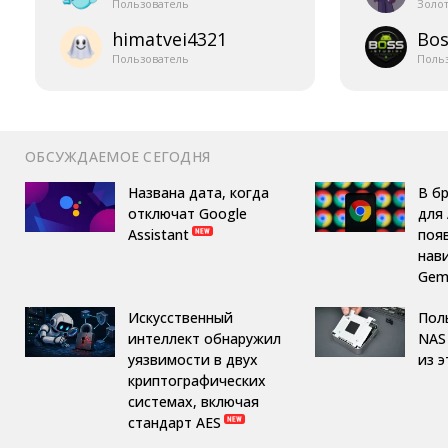
Пользователь
Золо
himatvei4321
Bos
Пользователь
Поль
ОБСУЖДАЕМОЕ СЕГОДНЯ
Названа дата, когда
В б
отключат Google
для 
Assistant
поя
нав
Gemi
Искусственный
Пол
интеллект обнаружил
NAS 
уязвимости в двух
из 
криптографических
системах, включая
стандарт AES