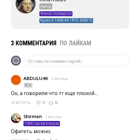
Автор
Фанат Хогвартса
Ryzen 5 1600 AF / RTX 3060 Ti
3 КОММЕНТАРИЯ
ПО ЛАЙКАМ
Оставьте комментарий...
ABDULU4K
2 месяца
🇷🇺
Ох, а говорили что тг еще плохой… 
···
0
0
ОТВЕТИТЬ
Shirmen
2 месяца
145К часов в играх
Офигеть можно. 