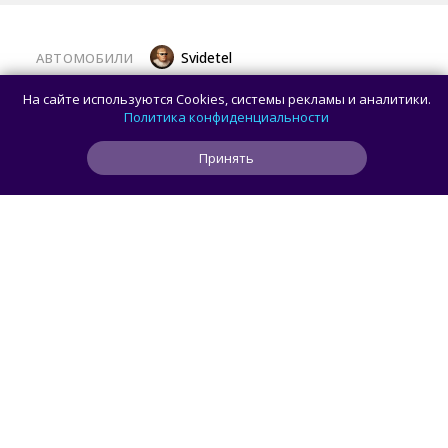
Svidetel
АВТОМОБИЛИ
В России стартовали продажи
На сайте используются Cookies, системы рекламы и аналитики.
гибридного TANK 400 «Техно
Политика конфиденциальности
Премиум» — цены и комплектации
Принять