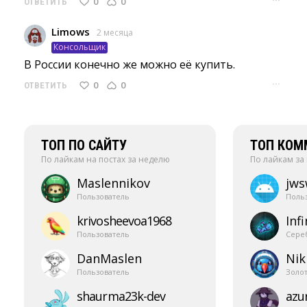
···
0
0
ОТВЕТИТЬ
Limows
2 месяца
Консольщик
В России конечно же можно её купить. 
···
0
0
ОТВЕТИТЬ
ТОП ПО САЙТУ
ТОП КОМ
По лайкам на постах за неделю
По лайкам за
Maslennikov
jw
Пользователь
Поль
krivosheevoa1968
Infi
Пользователь
Сере
DanMaslen
Nik
Пользователь
Золо
shaurma23k-​dev
azur