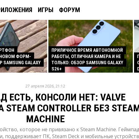
РИЛОЖЕНИЯ
ИГРЫ
ФОРУМ
АРТФОН
ПРИЛИЧНОЕ ВРЕМЯ АВТОНОМНОЙ
 НОВОМ ФОРМ-
РАБОТЫ, ОТЛИЧНАЯ КАМЕРА И НЕ
Р SAMSUNG GALAXY
ТОЛЬКО: ОБЗОР SAMSUNG GALAXY
S26+
27 апреля 2026, 21:12
Д ЕСТЬ, КОНСОЛИ НЕТ: VALVE
 STEAM CONTROLLER БЕЗ STEA
MACHINE
ойство, которое не привязано к Steam Machine. Геймпа
и, поддерживает ПК, Steam Deck и мобильные устройст