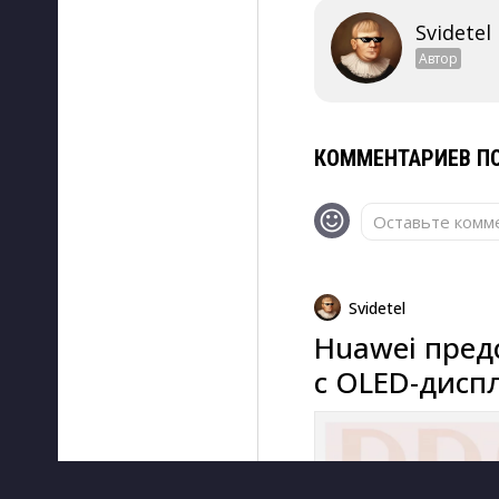
Svidetel
Автор
КОММЕНТАРИЕВ ПО
Оставьте комме
Svidetel
Huawei пред
с OLED-дисп