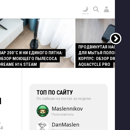
ПРОДВИНУТАЯ НАСАДКА
ПАР 200°C И НИ ЕДИНОГО ПЯТНА:
ДЛЯ МЫТЬЯ ПОЛОВ И СТ
ОБЗОР МОЮЩЕГО ПЫЛЕСОСА
КОРПУС: ОБЗОР DREAME Z
DREAME H16 STEAM
AQUACYCLE PRO
ТОП ПО САЙТУ
M
По лайкам на постах за неделю
Maslennikov
Пользователь
д
DanMaslen
ва