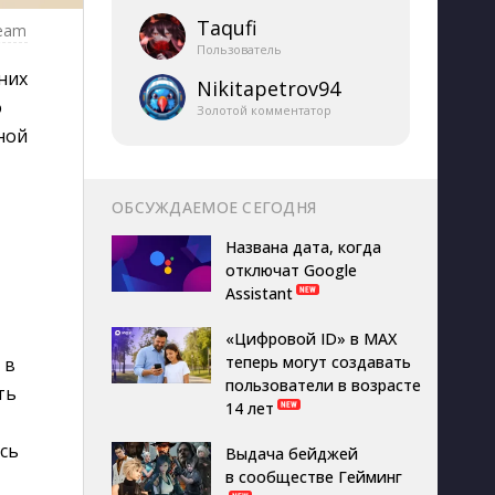
Taqufi
team
Пользователь
них
Nikitapetrov94
о
Золотой комментатор
ной
ОБСУЖДАЕМОЕ СЕГОДНЯ
Названа дата, когда
отключат Google
Assistant
«Цифровой ID» в MAX
теперь могут создавать
 в
пользователи в возрасте
ть
14 лет
сь
Выдача бейджей
в сообществе Гейминг