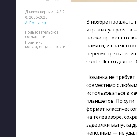
Движок версии 14.8.2
© 2006-2026
В ноябре прошлого 
А. Бобылев
игровых устройств —
Пользовательское
соглашение
позже проект столкн
Политика
памяти, из-за чего 
конфиденциальности
пересмотреть свои 
Controller отдельно 
Новинка не требует
совместимо с любым
использоваться в к
планшетов. По сути,
формат классическог
на телевизоре, сох
задержки выпуска др
неполным — не удал