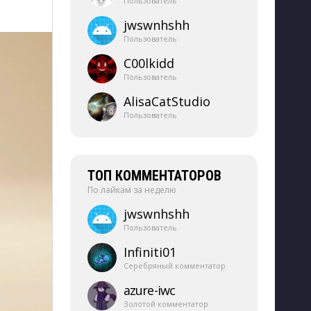
Пользователь
jwswnhshh
Пользователь
C00lkidd
Пользователь
AlisaCatStudio
Пользователь
ТОП КОММЕНТАТОРОВ
По лайкам за неделю
jwswnhshh
Пользователь
Infiniti01
Серебряный комментатор
azure-​iwc
Золотой комментатор