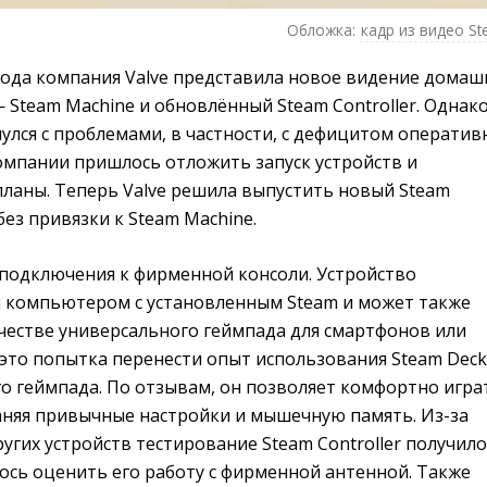
Обложка:
кадр из видео S
года компания Valve представила новое видение домаш
 Steam Machine и обновлённый Steam Controller. Однак
улся с проблемами, в частности, с дефицитом оператив
компании пришлось отложить запуск устройств и
планы. Теперь Valve решила выпустить новый Steam
без привязки к Steam Machine.
 подключения к фирменной консоли. Устройство
 компьютером с установленным Steam и может также
ачестве универсального геймпада для смартфонов или
 это попытка перенести опыт использования Steam Deck
о геймпада. По отзывам, он позволяет комфортно игра
раняя привычные настройки и мышечную память. Из-за
угих устройств тестирование Steam Controller получило
ось оценить его работу с фирменной антенной. Также