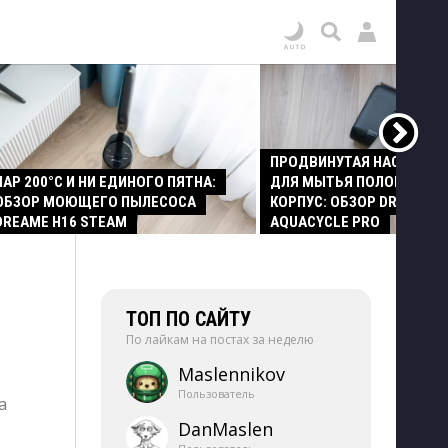
ПРОДВИНУТАЯ НАСАДКА
ПАР 200°C И НИ ЕДИНОГО ПЯТНА:
ДЛЯ МЫТЬЯ ПОЛОВ И СТ
ОБЗОР МОЮЩЕГО ПЫЛЕСОСА
КОРПУС: ОБЗОР DREAME Z
DREAME H16 STEAM
AQUACYCLE PRO
ТОП ПО САЙТУ
По лайкам на постах за неделю
Maslennikov
Пользователь
а
DanMaslen