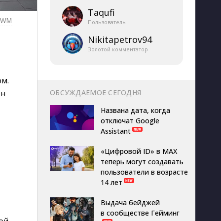
Taqufi
GWM
Пользователь
Nikitapetrov94
Золотой комментатор
м.
ОБСУЖДАЕМОЕ СЕГОДНЯ
ён
Названа дата, когда
отключат Google
Assistant
«Цифровой ID» в MAX
теперь могут создавать
пользователи в возрасте
14 лет
Выдача бейджей
в сообществе Гейминг