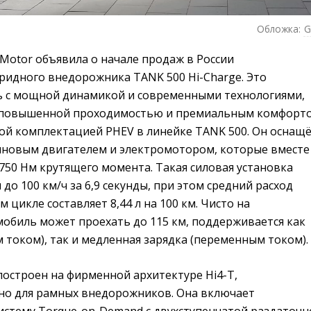
Обложка:
 Motor объявила о начале продаж в России
ридного внедорожника TANK 500 Hi-Charge. Это
 с мощной динамикой и современными технологиями,
я повышенной проходимостью и премиальным комфорто
вой комплектацией PHEV в линейке TANK 500. Он оснащ
новым двигателем и электромотором, которые вместе
и 750 Нм крутящего момента. Такая силовая установка
до 100 км/ч за 6,9 секунды, при этом средний расход
 цикле составляет 8,44 л на 100 км. Чисто на
мобиль может проехать до 115 км, поддерживается как
 током), так и медленная зарядка (переменным током).
построен на фирменной архитектуре Hi4-T,
но для рамных внедорожников. Она включает