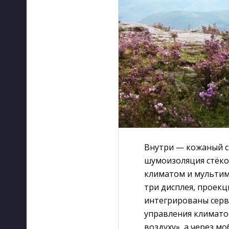
Внутри — кожаный са
шумоизоляция стёко
климатом и мультим
три дисплея, проек
интегрированы серви
управления климато
воздуху», а через 