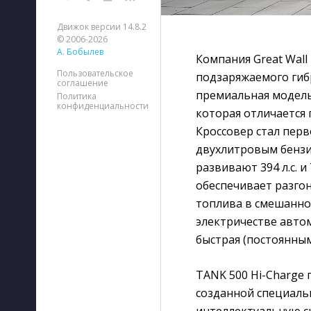
Движок версии 14.8.2
© 2006-2026
А. Бобылев
Компания Great Wall
Пользовательское
подзаряжаемого гиб
соглашение
премиальная модель
Политика
конфиденциальности
которая отличаетс
Кроссовер стал пер
двухлитровым бензи
развивают 394 л.с. 
обеспечивает разгон 
топлива в смешанном
электричестве авто
быстрая (постоянным
TANK 500 Hi-Charge 
созданной специаль