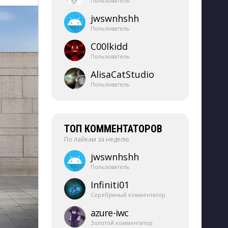
Пользователь
jwswnhshh
Пользователь
C00lkidd
Пользователь
AlisaCatStudio
Пользователь
ТОП КОММЕНТАТОРОВ
По лайкам за неделю
jwswnhshh
Пользователь
Infiniti01
Серебряный комментатор
azure-​iwc
Золотой комментатор