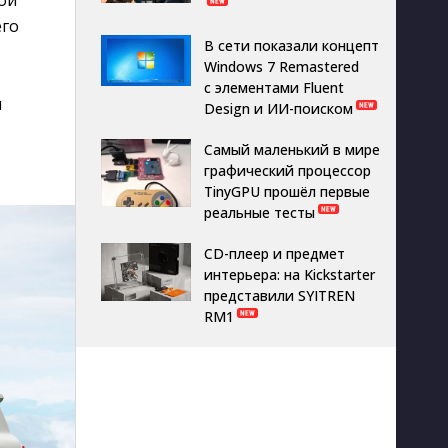
ой
его
В сети показали концепт
Windows 7 Remastered
с элементами Fluent
и
Design и ИИ-поиском
Самый маленький в мире
графический процессор
TinyGPU прошёл первые
реальные тесты
CD-плеер и предмет
интерьера: на Kickstarter
представили SYITREN
RM1