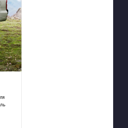
ля
иль