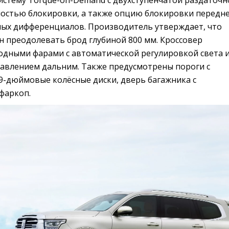
истему Torque-on-Demand с двухступенчатой раздаточн
остью блокировки, а также опцию блокировки передн
ных дифференциалов. Производитель утверждает, что
н преодолевать брод глубиной 800 мм. Кроссовер
одными фарами с автоматической регулировкой света 
авлением дальним. Также предусмотрены пороги с
9-дюймовые колёсные диски, дверь багажника с
фаркоп.