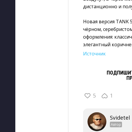
дистанционно и пол
Новая версия TANK 5
чёрном, серебристом
оформления: класси
элегантный коричнев
Источник
ПОДПИШИТ
П
5
1
Svidetel
Автор