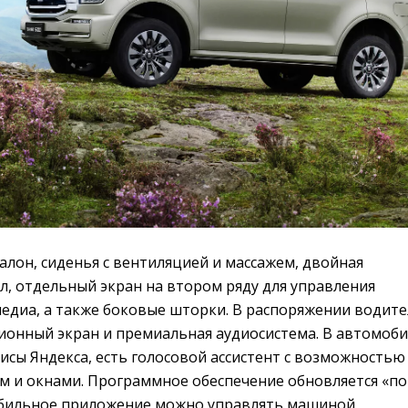
лон, сиденья с вентиляцией и массажем, двойная
л, отдельный экран на втором ряду для управления
едиа, а также боковые шторки. В распоряжении водите
ционный экран и премиальная аудиосистема. В автомоб
сы Яндекса, есть голосовой ассистент с возможностью
м и окнами. Программное обеспечение обновляется «по
мобильное приложение можно управлять машиной