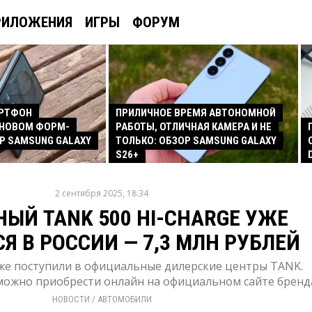
РИЛОЖЕНИЯ
ИГРЫ
ФОРУМ
АРТФОН
ПРИЛИЧНОЕ ВРЕМЯ АВТОНОМНОЙ
 НОВОМ ФОРМ-
РАБОТЫ, ОТЛИЧНАЯ КАМЕРА И НЕ
Р SAMSUNG GALAXY
ТОЛЬКО: ОБЗОР SAMSUNG GALAXY
S26+
2 сентября 2025, 18:34
ЫЙ TANK 500 HI-CHARGE УЖЕ
Я В РОССИИ — 7,3 МЛН РУБЛЕЙ
же поступили в официальные дилерские центры TANK.
можно приобрести онлайн на официальном сайте бренд
НОВОСТИ
/ 
АВТОМОБИЛИ