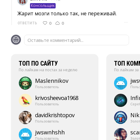
Консольщик
Жарит мозги только так, не переживай. 
···
0
0
ОТВЕТИТЬ
Оставьте комментарий...
ТОП ПО САЙТУ
ТОП КОМ
По лайкам на постах за неделю
По лайкам за
Maslennikov
jw
Пользователь
Поль
krivosheevoa1968
Infi
Пользователь
Сере
davidkrishtopov
Nik
Пользователь
Золо
jwswnhshh
sca
Пользователь
Золо