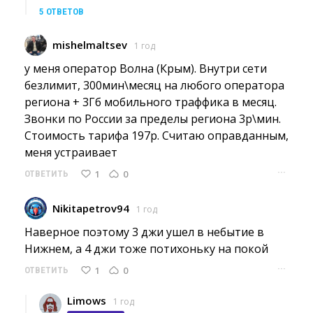
5 ОТВЕТОВ
mishelmaltsev
1 год
у меня оператор Волна (Крым). Внутри сети 
безлимит, 300мин\месяц на любого оператора
региона + 3Гб мобильного траффика в месяц.
Звонки по России за пределы региона 3р\мин.
Стоимость тарифа 197р. Считаю оправданным,
меня устраивает
···
1
0
ОТВЕТИТЬ
Nikitapetrov94
1 год
Наверное поэтому 3 джи ушел в небытие в 
Нижнем, а 4 джи тоже потихоньку на покой
···
1
0
ОТВЕТИТЬ
Limows
1 год