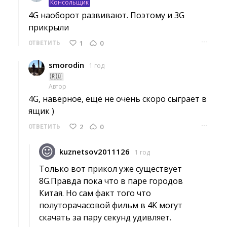
Консольщик
4G наоборот развивают. Поэтому и 3G 
прикрыли
···
1
0
ОТВЕТИТЬ
smorodin
1 год
🇷🇺
Автор
4G, наверное, ещё не очень скоро сыграет в 
ящик )
···
2
0
ОТВЕТИТЬ
kuznetsov2011126
1 год
Только вот прикол уже существует 
8G.Правда пока что в паре городов
Китая. Но сам факт того что
полуторачасовой фильм в 4K могут
скачать за пару секунд удивляет.