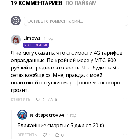
19 КОММЕНТАРИЕВ
ПО ЛАЙКАМ
Оставьте комментарий...
Limows
1 год
Консольщик
Я не могу сказать, что стоимости 4G тарифов 
оправданные. По крайней мере у МТС. 800
рублей в среднем это жесть. Что будет в 5G
сетях вообще хз. Мне, правда, с моей
политикой покупки смартфонов 5G нескоро
грозит.
···
2
0
ОТВЕТИТЬ
Nikitapetrov94
1 год
Ближайшие смарты с 5 джи от 20 к) 
···
1
0
ОТВЕТИТЬ