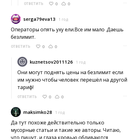
···
0
0
ОТВЕТИТЬ
serga79eva13
1 год
Операторы опять уху ели.Все им мало .Даешь 
безлимит.
···
0
0
ОТВЕТИТЬ
kuznetsov2011126
1 год
Они могут поднять цены на безлимит если 
им нужно чтобы человек перешёл на другой
тариф!
···
0
0
ОТВЕТИТЬ
maksimko28
1 год
Да тут похоже действительно только 
мусорные статьи и такие же авторы. Читаю,
что пишут, и глаза кровью обливаются