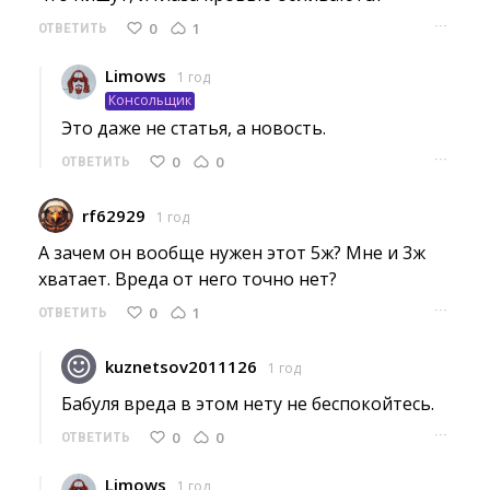
···
0
1
ОТВЕТИТЬ
Limows
1 год
Консольщик
Это даже не статья, а новость. 
···
0
0
ОТВЕТИТЬ
rf62929
1 год
А зачем он вообще нужен этот 5ж? Мне и 3ж 
хватает. Вреда от него точно нет?
···
0
1
ОТВЕТИТЬ
kuznetsov2011126
1 год
Бабуля вреда в этом нету не беспокойтесь. 
···
0
0
ОТВЕТИТЬ
Limows
1 год