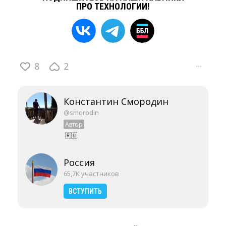
ПРО ТЕХНОЛОГИИ!
8
2
···
Константин Смородин
@smorodin
Автор
🇷🇺
Россия
65,7K участников
ВСТУПИТЬ