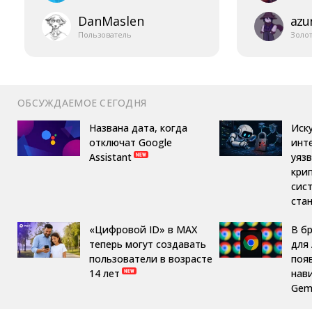
DanMaslen
azur
Пользователь
Золо
ОБСУЖДАЕМОЕ СЕГОДНЯ
Названа дата, когда
Иск
отключат Google
инт
Assistant
уяз
кри
сис
ста
«Цифровой ID» в MAX
В б
теперь могут создавать
для 
пользователи в возрасте
поя
14 лет
нав
Gemi