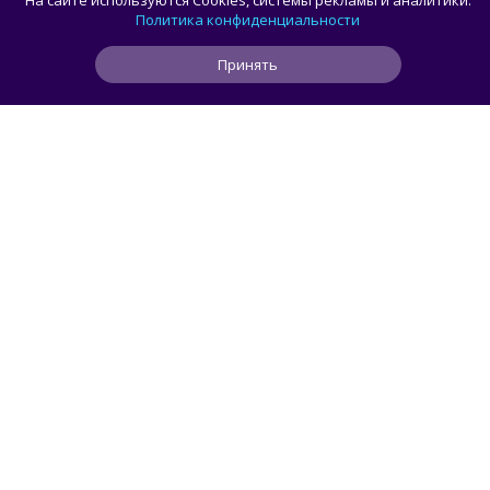
На сайте используются Cookies, системы рекламы и аналитики.
релиз с исправлениями для современных
Политика конфиденциальности
видеокарт на Linux
Принять
0
0
0
1 ч
ЧИТАТЬ ДАЛЕЕ
smorodin
ИИ
Рекламу в ChatGPT чаще видят