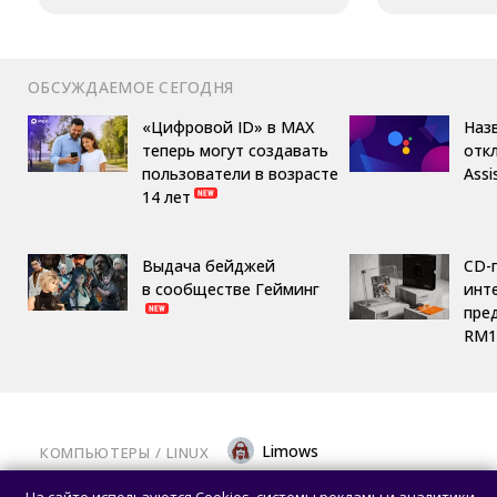
ОБСУЖДАЕМОЕ СЕГОДНЯ
«Цифровой ID» в MAX
Назв
теперь могут создавать
отк
пользователи в возрасте
Assi
14 лет
Выдача бейджей
CD-
в сообществе Гейминг
инте
пре
RM1
Limows
КОМПЬЮТЕРЫ
/ 
LINUX
Вышла библиотека Mesa 26.2.0: крупный