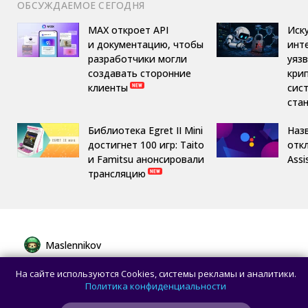
ОБСУЖДАЕМОЕ СЕГОДНЯ
MAX откроет API
Иск
и документацию, чтобы
инт
разработчики могли
уяз
создавать сторонние
кри
клиенты
сис
ста
Библиотека Egret II Mini
Назв
достигнет 100 игр: Taito
отк
и Famitsu анонсировали
Assi
трансляцию
Maslennikov
Сборная России выиграла 7 золотых
На сайте используются Cookies, системы рекламы и аналитики.
медалей из 8 на Международной
Политика конфиденциальности
олимпиаде по ИИ