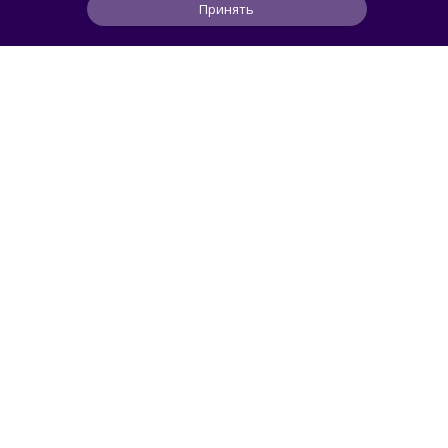
Принять
0
0
0
2 ч
ЧИТАТЬ ДАЛЕЕ
Maslennikov
APPLE
Findphone позволяет найти смартфон или