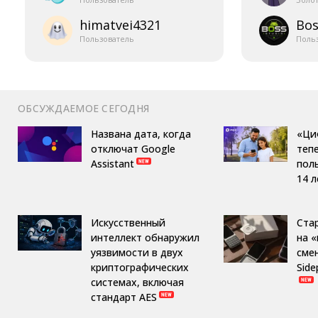
himatvei4321
Bos
Пользователь
Поль
ОБСУЖДАЕМОЕ СЕГОДНЯ
Названа дата, когда
«Ци
отключат Google
теп
Assistant
пол
14 л
Искусственный
Ста
интеллект обнаружил
на 
уязвимости в двух
сме
криптографических
Side
системах, включая
стандарт AES