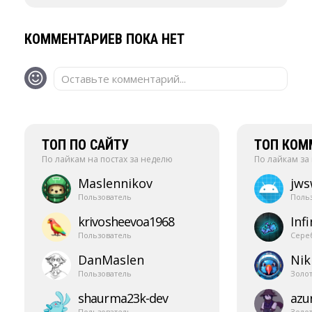
КОММЕНТАРИЕВ ПОКА НЕТ
Оставьте комментарий...
ТОП ПО САЙТУ
ТОП КОМ
По лайкам на постах за неделю
По лайкам за
Maslennikov
jw
Пользователь
Поль
krivosheevoa1968
Infi
Пользователь
Сере
DanMaslen
Nik
Пользователь
Золо
shaurma23k-​dev
azur
Пользователь
Золо