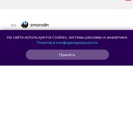
smorodin
ИИ
Искусственный интеллект обнаружил
На сайте используются Cookies, системы рекламы и аналитики.
уязвимости в двух криптографических
Политика конфиденциальности
системах, включая стандарт AES
Принять