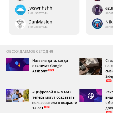
jwswnhshh
azur
Пользователь
Золо
DanMaslen
Nik
Пользователь
Золо
ОБСУЖДАЕМОЕ СЕГОДНЯ
Названа дата, когда
Ста
отключат Google
на 
Assistant
сме
Side
«Цифровой ID» в MAX
Рек
теперь могут создавать
вид
пользователи в возрасте
с б
14 лет
дох