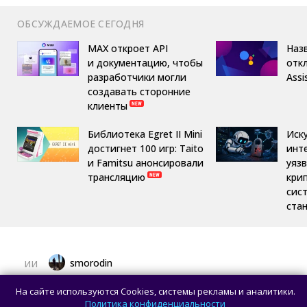
ОБСУЖДАЕМОЕ СЕГОДНЯ
MAX откроет API
Назв
и документацию, чтобы
отк
разработчики могли
Assi
создавать сторонние
клиенты
Библиотека Egret II Mini
Иск
достигнет 100 игр: Taito
инт
и Famitsu анонсировали
уяз
трансляцию
кри
сис
ста
smorodin
ИИ
OpenAI приостановила работу над ИИ-
На сайте используются Cookies, системы рекламы и аналитики.
моделью Astra: всё из-за превышения
Политика конфиденциальности