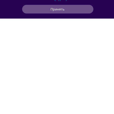
порога кибербезопасности
Принять
0
0
0
12 мин
ЧИТАТЬ ДАЛЕЕ
smorodin
Разработчик перенёс Microsoft Word 1.1a
из 1990 года на Windows 11