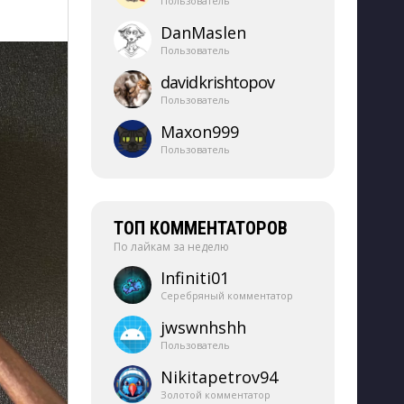
Пользователь
DanMaslen
Пользователь
davidkrishtopov
Пользователь
Maxon999
Пользователь
ТОП КОММЕНТАТОРОВ
По лайкам за неделю
Infiniti01
Серебряный комментатор
jwswnhshh
Пользователь
Nikitapetrov94
Золотой комментатор