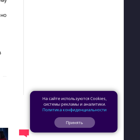
му 
ьно
в
···
На сайте используются Cookies,
системы рекламы и аналитики.
Политика конфиденциальности
Принять