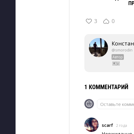
П
3
0
Конста
@smorodin
Автор
🇷🇺
1 КОММЕНТАРИЙ
Оставьте комме
scarf
2 года