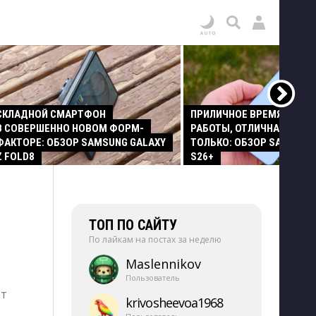
СКЛАДНОЙ СМАРТФОН
ПРИЛИЧНОЕ ВРЕМЯ АВТО
В СОВЕРШЕННО НОВОМ ФОРМ-
РАБОТЫ, ОТЛИЧНАЯ КАМЕР
ФАКТОРЕ: ОБЗОР SAMSUNG GALAXY
ТОЛЬКО: ОБЗОР SAMSUNG
Z FOLD8
S26+
ТОП ПО САЙТУ
По лайкам на постах за неделю
Maslennikov
Пользователь
от
krivosheevoa1968