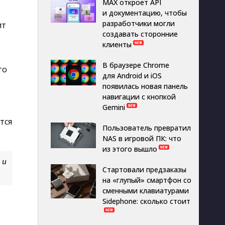
MAX откроет API
и документацию, чтобы
разработчики могли
ит
создавать сторонние
клиенты
В браузере Chrome
то
для Android и iOS
появилась новая панель
навигации с кнопкой
Gemini
тся
Пользователь превратил
NAS в игровой ПК: что
из этого вышло
 и
Стартовали предзаказы
на «глупый» смартфон со
сменными клавиатурами
Sidephone: сколько стоит