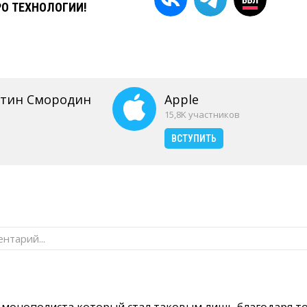
РО ТЕХНОЛОГИИ!
нтин Смородин
Apple
15,8K участников
ВСТУПИТЬ
нтарий...