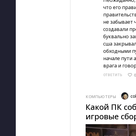
Неожиданно, 
что его прав
правительст
не забывает 
создавали пр
буквально за
сша закрывал
обходными пу
начале пути 
врага и гово
0
ОТВЕТИТЬ
co
КОМПЬЮТЕРЫ
Какой ПК соб
игровые сбор