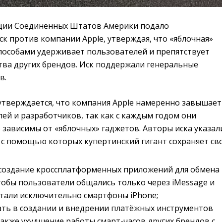
ции Соединенных Штатов Америки подало
к против компании Apple, утверждая, что «яблочная»
пособами удерживает пользователей и препятствует
тва других брендов. Иск поддержали генеральные
в.
 утверждается, что компания Apple намеренно завышает
ей и разработчиков, так как с каждым годом они
е зависимы от «яблочных» гаджетов. Авторы иска указал
, с помощью которых купертинский гигант сохраняет с
 создание кроссплатформенных приложений для обмена
обы пользователи общались только через iMessage и
тали исключительно смартфоны iPhone;
ть в создании и внедрении платёжных инструментов
также ухудшение работы смарт-часов других брендов с