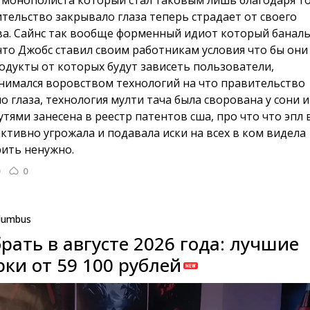
монополиста который стал таковым лишь благодаря то
ительство закрывало глаза теперь страдает от своего
ва. Сайнс так вообще форменный идиот который банал
что Джобс ставил своим работникам условия что бы они
одукты от которых будут зависеть пользователи,
нимался воровством технологий на что правительство
о глаза, технология мулти тача была сворована у сони и
тями занесена в реестр патентов сша, про что что эпл 
активно угрожала и подавала иски на всех в ком видела
рить ненужно.
0
lumbus
рать в августе 2026 года: лучшие
ки от 59 100 рублей