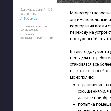
Движок версии 14.8.2
Министерство юсти
© 2006-2026
А. Бобылев
антимонопольный ис
корпорация всеми с
Пользовательское
соглашение
переходу на устройс
Политика
конфиденциальности
прокуроры 16 штато
В тексте документа
цены для потребител
становятся всё боле
несколько способов
монополию:
ограничение на
сообщениями, чт
дальше приобре
попытка помеша
конкурентов, а 