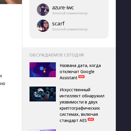
azure-​iwc
Золотой комментатор
scarf
Золотой комментатор
ОБСУЖДАЕМОЕ СЕГОДНЯ
Названа дата, когда
отключат Google
и
Assistant
вою
Искусственный
интеллект обнаружил
уязвимости в двух
криптографических
системах, включая
стандарт AES