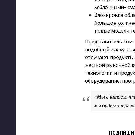
«яблочными» см
блокировка обла
большое количе
новые модели т
Представитель компа
подобный иск «угрож
отличают продукты 
жёсткой рыночной к
технологии и проду
оборудование, прогр
«Мы считаем, что
мы будем энергич
ПОДПИШИТ