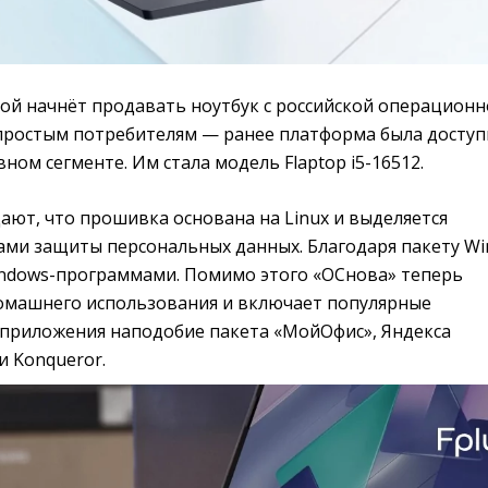
вой начнёт продавать ноутбук с российской операцион
простым потребителям — ранее платформа была доступ
ном сегменте. Им стала модель Flaptop i5-16512.
ают, что прошивка основана на Linux и выделяется
ми защиты персональных данных. Благодаря пакету Wi
indows-программами. Помимо этого «ОСнова» теперь
омашнего использования и включает популярные
приложения наподобие пакета «МойОфис», Яндекса
и Konqueror.