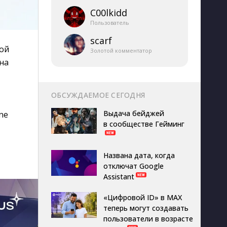
C00lkidd
Пользователь
scarf
ной
Золотой комментатор
на
ОБСУЖДАЕМОЕ СЕГОДНЯ
Выдача бейджей
ne
в сообществе Гейминг
Названа дата, когда
отключат Google
Assistant
«Цифровой ID» в MAX
теперь могут создавать
пользователи в возрасте