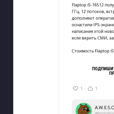
Flaptop i5-16512 пол
ГГц, 12 потоков, вст
дополняют оперативн
оснастили IPS-экран
написания этой ново
если верить СМИ, за
Стоимость Flaptop i5
ПОДПИШИТ
П
1
1
A.W.E.S.
@BoobyBoo