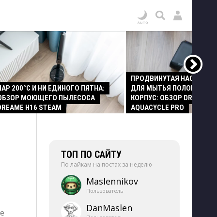
ПРОДВИНУТАЯ НАСАДКА
ПАР 200°C И НИ ЕДИНОГО ПЯТНА:
ДЛЯ МЫТЬЯ ПОЛОВ И СТ
ОБЗОР МОЮЩЕГО ПЫЛЕСОСА
КОРПУС: ОБЗОР DREAME Z
DREAME H16 STEAM
AQUACYCLE PRO
ТОП ПО САЙТУ
По лайкам на постах за неделю
Maslennikov
Пользователь
DanMaslen
е