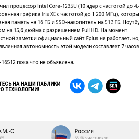
учил процессор Intel Core-1235U (10 ядер с частотой до 4,
роенная графика Iris XE с частотой до 1 200 МГц), котор
ая память на 16 ГБ и SSD-накопитель на 512 ГБ. Ноутб
ом на 15,6 дюйма с разрешением Full HD. На момент
стной заметки официальный сайт Fplus не работает, но
явленная автономность этой модели составляет 7 часов
-16512 пока что не объявлена.
ЕСЬ НА НАШИ ПАБЛИКИ
РО ТЕХНОЛОГИИ!
O.M.-O
Россия
85
65,6K участников