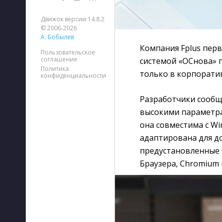
Движок версии 14.8.2
© 2006-2026
А. Бобылев
Компания Fplus пер
Пользовательское
соглашение
системой «ОСнова» 
Политика
только в корпоратив
конфиденциальности
Разработчики сообщ
высокими параметра
она совместима с W
адаптирована для д
предустановленные 
Браузера, Chromium 