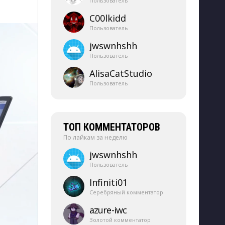
Пользователь
C00lkidd
Пользователь
jwswnhshh
Пользователь
AlisaCatStudio
Пользователь
ТОП КОММЕНТАТОРОВ
По лайкам за неделю
jwswnhshh
Пользователь
Infiniti01
Серебряный комментатор
azure-​iwc
Золотой комментатор