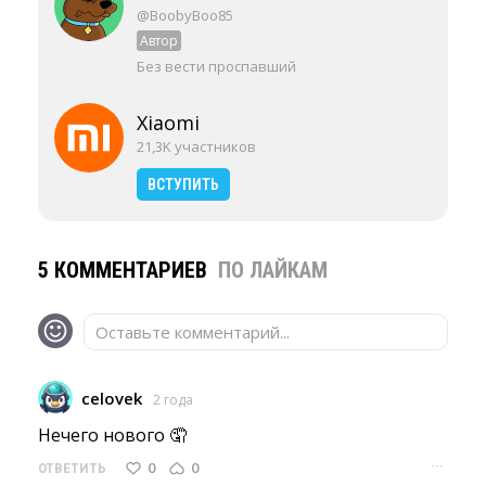
@BoobyBoo85
Автор
Без вести проспавший
Xiaomi
21,3K участников
ВСТУПИТЬ
5 КОММЕНТАРИЕВ
ПО ЛАЙКАМ
Оставьте комментарий...
celovek
2 года
Нечего нового 🤦 
···
0
0
ОТВЕТИТЬ