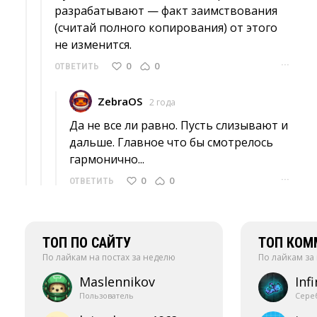
разрабатывают — факт заимствования
(считай полного копирования) от этого
не изменится.
···
0
0
ОТВЕТИТЬ
ZebraOS
2 года
Да не все ли равно. Пусть слизывают и 
дальше. Главное что бы смотрелось
гармонично...
···
0
0
ОТВЕТИТЬ
ТОП ПО САЙТУ
ТОП КОМ
По лайкам на постах за неделю
По лайкам за
Maslennikov
Infi
Пользователь
Сере