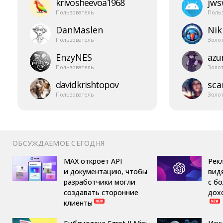
krivosheevoa1968
jw
Пользователь
Поль
DanMaslen
Nik
Пользователь
Золо
EnzyNES
azur
Пользователь
Золо
davidkrishtopov
sca
Пользователь
Золо
ОБСУЖДАЕМОЕ СЕГОДНЯ
MAX откроет API
Рек
и документацию, чтобы
вид
разработчики могли
с б
создавать сторонние
дох
клиенты