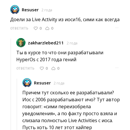
Resuser
2 года
Доели за Live Activity из иоси16, сими как всегда 
···
0
0
ОТВЕТИТЬ
zakharzlebed211
2 года
Ты в курсе то что они разрабатывали 
HyperOs с 2017 года гений
···
0
0
ОТВЕТИТЬ
Resuser
2 года
Причем тут сколько ее разрабатывали? 
Иос с 2006 разрабатывают ичо? Тут автор
говорит: «сими переизобрела
уведомления», а по факту просто взяла и
слизала полностью Live Activities с иоса.
Пусть хоть 10 лет этот хайпер