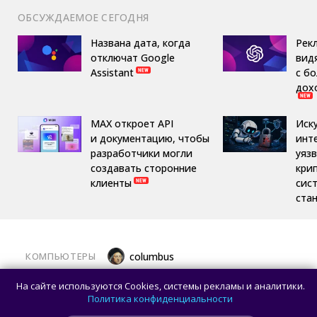
ОБСУЖДАЕМОЕ СЕГОДНЯ
Названа дата, когда
Рек
отключат Google
вид
Assistant
с б
дох
MAX откроет API
Иск
и документацию, чтобы
инт
разработчики могли
уяз
создавать сторонние
кри
клиенты
сис
ста
КОМПЬЮТЕРЫ
columbus
Какой ПК собрать в августе 2026 года:
На сайте используются Cookies, системы рекламы и аналитики.
лучшие игровые сборки от 59 100 рублей
Политика конфиденциальности