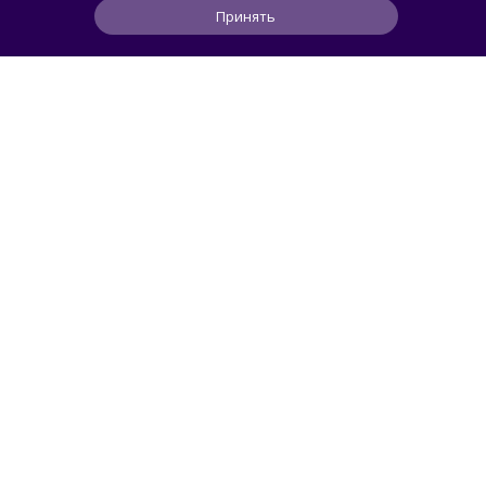
Принять
1
5
1
8 ч
ЧИТАТЬ ДАЛЕЕ
АВТОМОБИЛИ
Svidetel
В России стартовали продажи
гибридного TANK 400 «Техно