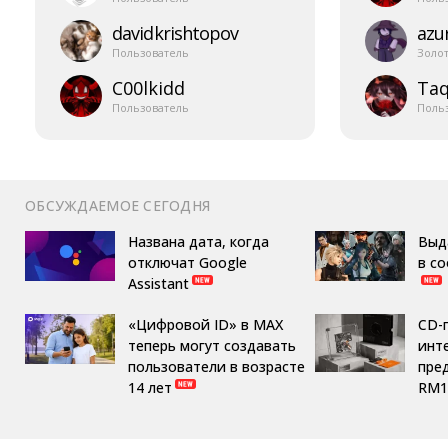
davidkrishtopov
azur
Пользователь
Золо
C00lkidd
Taq
Пользователь
Поль
ОБСУЖДАЕМОЕ СЕГОДНЯ
Названа дата, когда
Выд
отключат Google
в с
Assistant
«Цифровой ID» в MAX
CD-
теперь могут создавать
инте
пользователи в возрасте
пре
14 лет
RM1