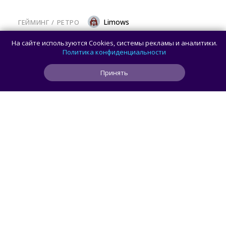
Limows
ГЕЙМИНГ
/ 
РЕТРО
Коллекционеры, готовьте кошельки: Taito
На сайте используются Cookies, системы рекламы и аналитики.
и Famitsu анонсировали трансляцию
Политика конфиденциальности
о расширении библиотеки аркадной Egret
Принять
II Mini
4 ч