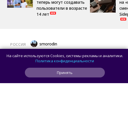
теперь могут создавать
на 
пользователи в возрасте
сме
14 лет
Side
smorodin
РОССИЯ
MAX откроет API и документацию, чтобы
На сайте используются Cookies, системы рекламы и аналитики.
разработчики могли создавать
Политика конфиденциальности
сторонние клиенты
Принять