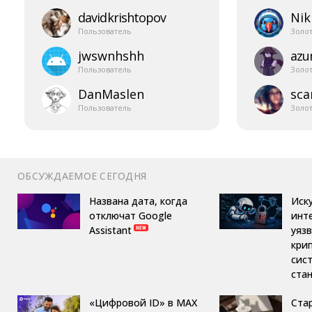
davidkrishtopov
Nik
Пользователь
Золо
jwswnhshh
azur
Пользователь
Золо
DanMaslen
sca
Пользователь
Золо
ОБСУЖДАЕМОЕ СЕГОДНЯ
Названа дата, когда
Иск
отключат Google
инт
Assistant
уяз
кри
сис
ста
«Цифровой ID» в MAX
Ста