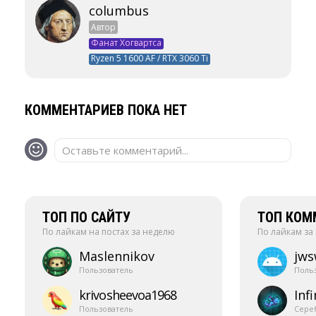
columbus
Автор
Фанат Хогвартса
Ryzen 5 1600 AF / RTX 3060 Ti
КОММЕНТАРИЕВ ПОКА НЕТ
Оставьте комментарий...
ТОП ПО САЙТУ
ТОП КОМ
По лайкам на постах за неделю
По лайкам за
Maslennikov
jw
Пользователь
Поль
krivosheevoa1968
Infi
Пользователь
Сере