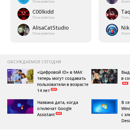
Пользователь
Золо
C00lkidd
Taq
Пользователь
Поль
AlisaCatStudio
Nik
Пользователь
Золо
ОБСУЖДАЕМОЕ СЕГОДНЯ
«Цифровой ID» в MAX
Выд
теперь могут создавать
в с
пользователи в возрасте
14 лет
Названа дата, когда
В с
отключат Google
Win
Assistant
с эл
Des