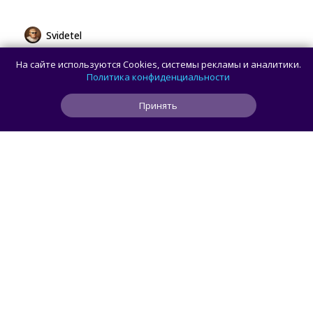
Svidetel
Huawei представила MatePad Pro 12" 2026
На сайте используются Cookies, системы рекламы и аналитики.
с OLED-дисплеем и батареей 10 400 мА·ч
Политика конфиденциальности
Принять
0
0
0
3 ч
ЧИТАТЬ ДАЛЕЕ
Astramak
СМАРТФОНЫ
/ 
ОБЗОРЫ ТЕХНИКИ