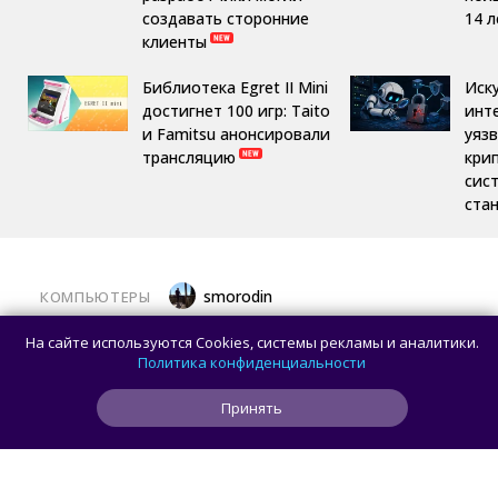
создавать сторонние
14 л
клиенты
Библиотека Egret II Mini
Иск
достигнет 100 игр: Taito
инт
и Famitsu анонсировали
уяз
трансляцию
кри
сис
ста
smorodin
КОМПЬЮТЕРЫ
Половина корпусов для ПК имеют
На сайте используются Cookies, системы рекламы и аналитики.
значительные расхождения в реальных
Политика конфиденциальности
размерах и размерах на бумаге —
Принять
исследование Noctua