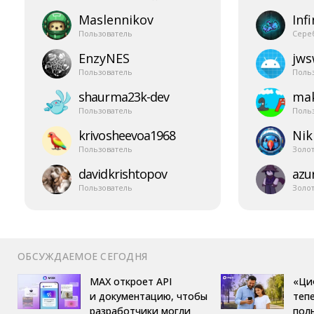
Maslennikov
Infi
Пользователь
Сере
EnzyNES
jw
Пользователь
Поль
shaurma23k-​dev
mak
Пользователь
Поль
krivosheevoa1968
Nik
Пользователь
Золо
davidkrishtopov
azur
Пользователь
Золо
ОБСУЖДАЕМОЕ СЕГОДНЯ
MAX откроет API
«Ци
и документацию, чтобы
теп
разработчики могли
пол