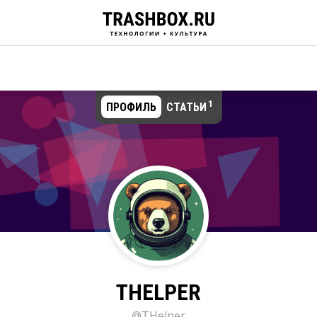
1
ПРОФИЛЬ
СТАТЬИ
THELPER
@THelper