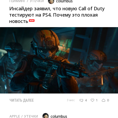
ГЕЙМИНГ
/ 
УТЕЧКИ
columbus
Инсайдер заявил, что новую Call of Duty
тестируют на PS4. Почему это плохая
новость
4
1
0
3 мес
ЧИТАТЬ ДАЛЕЕ
APPLE
/ 
УТЕЧКИ
columbus