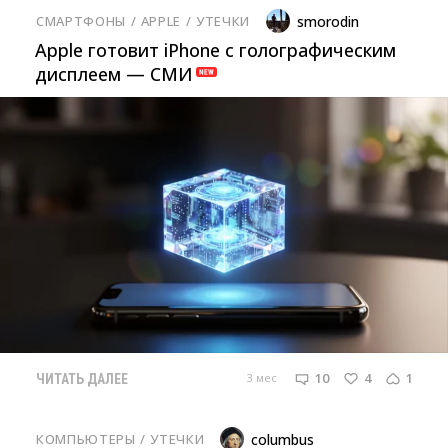
СМАРТФОНЫ
/ 
APPLE
/ 
УТЕЧКИ
smorodin
Apple готовит iPhone с голографическим
дисплеем — СМИ
10
4
1
3 мес
ЧИТАТЬ ДАЛЕЕ
КОМПЬЮТЕРЫ
/ 
УТЕЧКИ
columbus