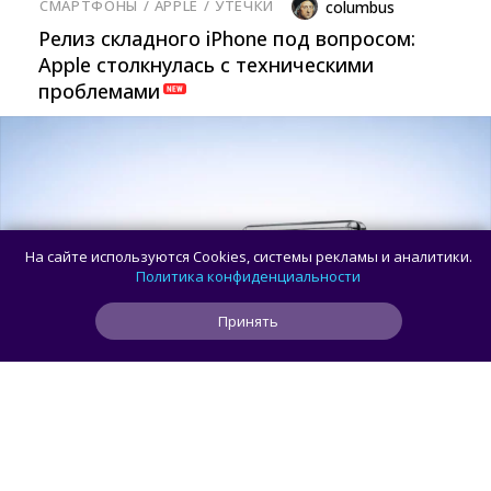
СМАРТФОНЫ
/ 
APPLE
/ 
УТЕЧКИ
columbus
Релиз складного iPhone под вопросом:
Apple столкнулась с техническими
проблемами
На сайте используются Cookies, системы рекламы и аналитики.
Политика конфиденциальности
Принять
0
2
0
4 мес
ЧИТАТЬ ДАЛЕЕ