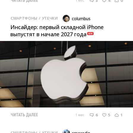
3
4
0
1 мес
ЧИТАТЬ ДАЛЕЕ
СМАРТФОНЫ
/ 
УТЕЧКИ
columbus
Инсайдер: первый складной iPhone
выпустят в начале 2027 года
6
5
1
1 мес
ЧИТАТЬ ДАЛЕЕ
СМАРТФОНЫ
/ 
УТЕЧКИ