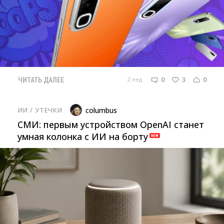
0
3
0
2 нед
ЧИТАТЬ ДАЛЕЕ
ИИ
/ 
УТЕЧКИ
columbus
СМИ: первым устройством OpenAI станет
умная колонка с ИИ на борту