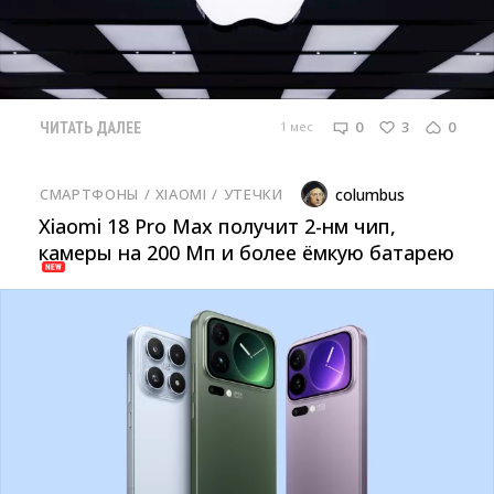
0
3
0
1 мес
ЧИТАТЬ ДАЛЕЕ
СМАРТФОНЫ
/ 
XIAOMI
/ 
УТЕЧКИ
columbus
Xiaomi 18 Pro Max получит 2-нм чип,
камеры на 200 Мп и более ёмкую батарею