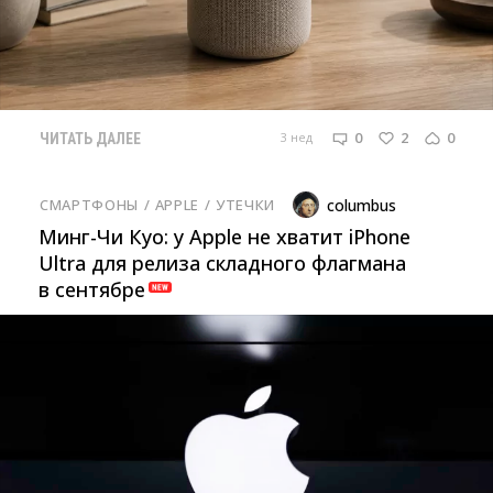
0
2
0
3 нед
ЧИТАТЬ ДАЛЕЕ
СМАРТФОНЫ
/ 
APPLE
/ 
УТЕЧКИ
columbus
Минг-Чи Куо: у Apple не хватит iPhone
Ultra для релиза складного флагмана
в сентябре