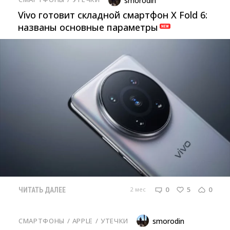
smorodin
Vivo готовит складной смартфон X Fold 6:
названы основные параметры
0
5
0
2 мес
ЧИТАТЬ ДАЛЕЕ
СМАРТФОНЫ
/ 
APPLE
/ 
УТЕЧКИ
smorodin