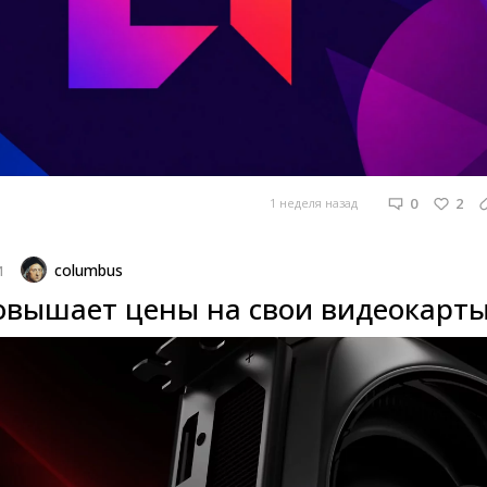
0
2
1 неделя назад
columbus
И
вышает цены на свои видеокарт