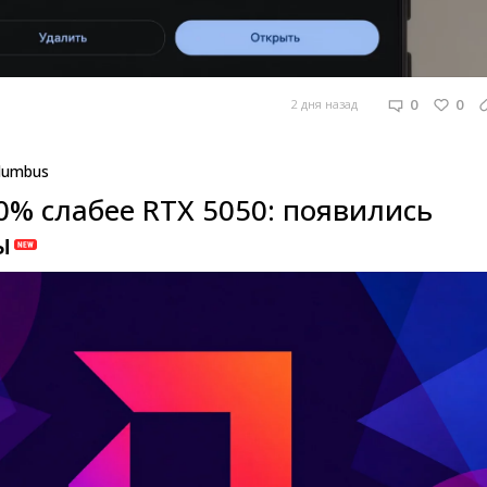
0
0
2 дня назад
lumbus
0% слабее RTX 5050: появились
ы