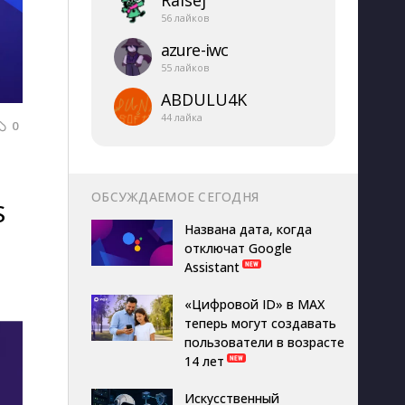
Ralsej
56 лайков
azure-​iwc
55 лайков
ABDULU4K
44 лайка
0
ОБСУЖДАЕМОЕ СЕГОДНЯ
S
Названа дата, когда
отключат Google
Assistant
«Цифровой ID» в MAX
теперь могут создавать
пользователи в возрасте
14 лет
Искусственный