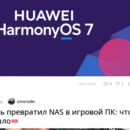
0
1
2 дня назад
smorodin
РЫ
ь превратил NAS в игровой ПК: чт
шло