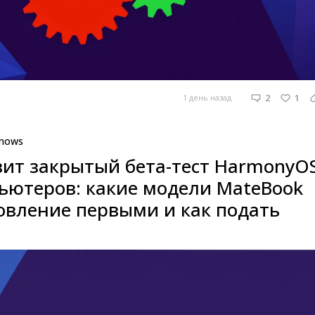
2
1
1 день назад
mows
вит закрытый бета-тест HarmonyO
пьютеров: какие модели MateBook
овление первыми и как подать