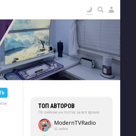
ТЬ
иков
ТОП АВТОРОВ
По лайкам на постах за всё время
ModernTVRadio
52 лайка