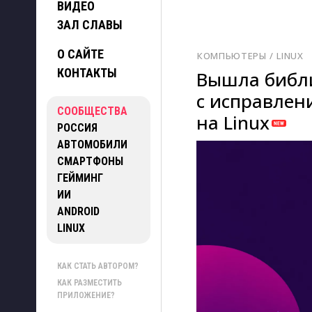
ВИДЕО
ЗАЛ СЛАВЫ
О САЙТЕ
КОМПЬЮТЕРЫ
/ 
LINUX
КОНТАКТЫ
Вышла библи
с исправлен
СООБЩЕСТВА
на Linux
РОССИЯ
АВТОМОБИЛИ
СМАРТФОНЫ
ГЕЙМИНГ
ИИ
ANDROID
LINUX
КАК СТАТЬ АВТОРОМ?
КАК РАЗМЕСТИТЬ
ПРИЛОЖЕНИЕ?