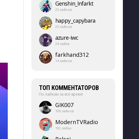
Genshin_​Infarkt
25 лайков
happy_​capybara
25 лайков
azure-​iwc
24 лайка
farkhand312
14 лайков
ТОП КОММЕНТАТОРОВ
По лайкам за всё время
GIK007
109 лайков
ModernTVRadio
102 лайка