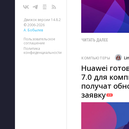
Движок версии 14.8.2
© 2006-2026
А. Бобылев
Пользовательское
ЧИТАТЬ ДАЛЕЕ
соглашение
Политика
конфиденциальности
Li
КОМПЬЮТЕРЫ
Huawei гото
7.0 для ком
получат обн
заявку