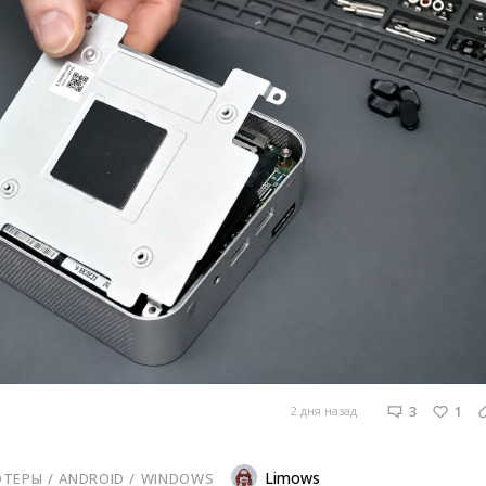
3
1
2 дня назад
Limows
ТЕРЫ
/ 
ANDROID
/ 
WINDOWS