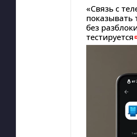
«Связь с те
показывать 
без разблок
тестируется