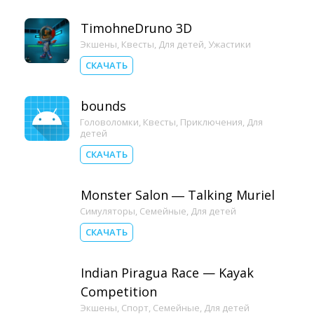
TimohneDruno 3D
Экшены
,
Квесты
,
Для детей
,
Ужастики
СКАЧАТЬ
bounds
Головоломки
,
Квесты
,
Приключения
,
Для
детей
СКАЧАТЬ
Monster Salon ― Talking Muriel
Симуляторы
,
Семейные
,
Для детей
СКАЧАТЬ
Indian Piragua Race — Kayak
Competition
Экшены
,
Спорт
,
Семейные
,
Для детей