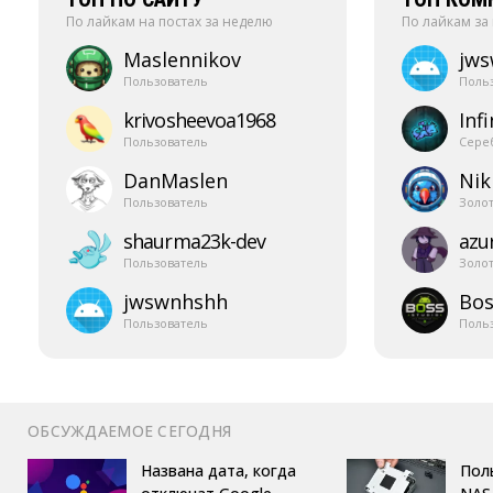
По лайкам на постах за неделю
По лайкам за
Maslennikov
jw
Пользователь
Поль
krivosheevoa1968
Infi
Пользователь
Сере
DanMaslen
Nik
Пользователь
Золо
shaurma23k-​dev
azur
Пользователь
Золо
jwswnhshh
Bos
Пользователь
Поль
ОБСУЖДАЕМОЕ СЕГОДНЯ
Названа дата, когда
Пол