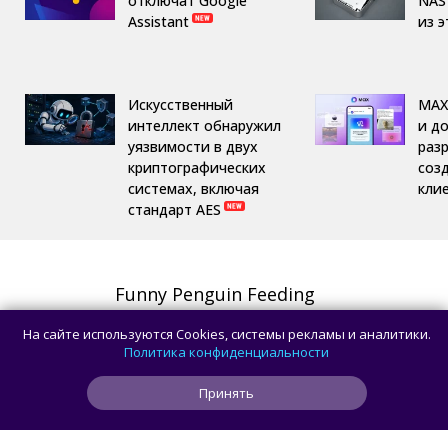
отключат Google
NAS 
Assistant
из 
Искусственный
MAX
интеллект обнаружил
и д
уязвимости в двух
раз
криптографических
соз
системах, включая
кли
стандарт AES
Funny Penguin Feeding
Аркады
,
Головоломки
,
Для детей
На сайте используются Cookies, системы рекламы и аналитики.
СКАЧАТЬ
Политика конфиденциальности
Принять
Fishing Time — Maritime
Adventure