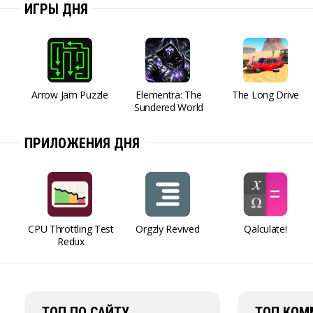
ИГРЫ ДНЯ
Arrow Jam Puzzle
Elementra: The
The Long Drive
Sundered World
ПРИЛОЖЕНИЯ ДНЯ
CPU Throttling Test
Orgzly Revived
Qalculate!
Redux
ТОП ПО САЙТУ
ТОП КОМ