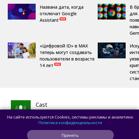
Названа дата, когда
В б
отключат Google
для 
Assistant
поя
нав
Gemi
«Цифровой ID» в MAX
Иск
теперь могут создавать
инт
пользователи в возрасте
уяз
14 лет
кри
сис
ста
Cast
Хобби
На сайте используются Cookies, системы рекламы и аналитики.
СКАЧАТЬ
Политика конфиденциальности
Принять