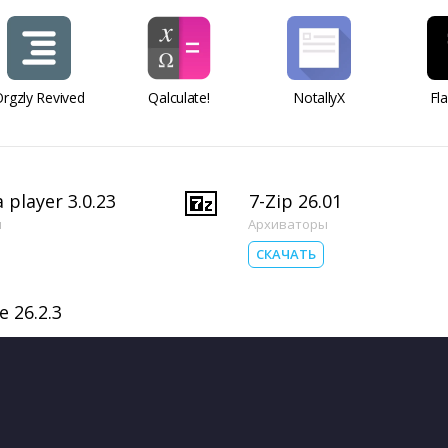
rgzly Revived
Qalculate!
NotallyX
Fl
 player 3.0.23
7-Zip 26.01
ы
Архиваторы
СКАЧАТЬ
e 26.2.3