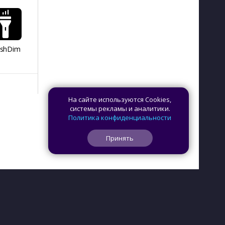
ashDim
Day Counter –
App Lock
Dazzify Fi
Cчетчик дней
На сайте используются Cookies,
системы рекламы и аналитики.
Политика конфиденциальности
Принять