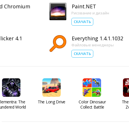
d Chromium
Paint.NET
Рисование и дизайн
СКАЧАТЬ
icker 4.1
Everything 1.4.1.1032
Файловые менеджеры
СКАЧАТЬ
Elementra: The
The Long Drive
Color Dinosaur
The
undered World
Collect Battle
Z