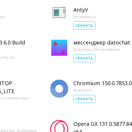
AntyV
оры
Антивирусы
СКАЧАТЬ
.6.0 Build
мессенджер datochat
Браузеры
,
Мессенджеры
агрузок
СКАЧАТЬ
ЯТОР
Chromium 150.0.7853.0
Браузеры
_LITE
ы и конвертеры
СКАЧАТЬ
Opera GX 131.0.5877.84
агрузок
,
Файловые
x64