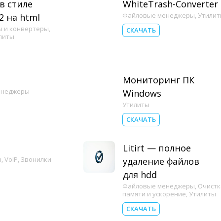
в стиле
WhiteTrash-Converter
Файловые менеджеры
,
Утилит
2 на html
ы и конвертеры
,
СКАЧАТЬ
литы
Мониторинг ПК
енеджеры
Windows
Утилиты
СКАЧАТЬ
Litirt — полное
ы
,
VoIP
,
Звонилки
удаление файлов
для hdd
Файловые менеджеры
,
Очистк
памяти и ускорение
,
Утилиты
СКАЧАТЬ