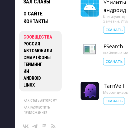
ЗАЛ СЛАВЫ
Утилиты 
андроид 
О САЙТЕ
Калькулятор
КОНТАКТЫ
Заметки
,
Ути
СКАЧАТЬ
СООБЩЕСТВА
РОССИЯ
FSearch
АВТОМОБИЛИ
Файловые м
СМАРТФОНЫ
СКАЧАТЬ
ГЕЙМИНГ
ИИ
ANDROID
LINUX
TarnVeil
Мессенджер
СКАЧАТЬ
КАК СТАТЬ АВТОРОМ?
КАК РАЗМЕСТИТЬ
ПРИЛОЖЕНИЕ?