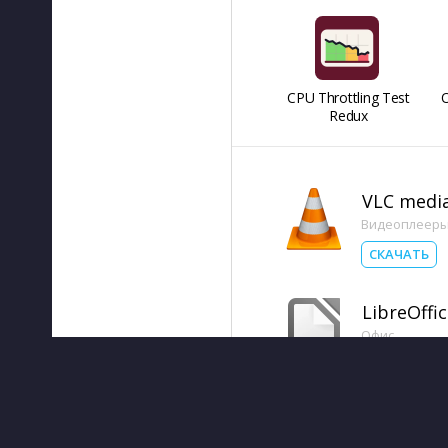
CPU Throttling Test
O
Redux
VLC media
Видеоплеер
СКАЧАТЬ
LibreOffic
Офис
СКАЧАТЬ