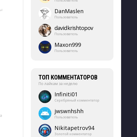
Пользователь
ы
DanMaslen
Пользователь
davidkrishtopov
Пользователь
Maxon999
Пользователь
ТОП КОММЕНТАТОРОВ
По лайкам за неделю
Infiniti01
Серебряный комментатор
jwswnhshh
а
Пользователь
Nikitapetrov94
Золотой комментатор