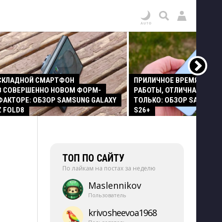
СКЛАДНОЙ СМАРТФОН
ПРИЛИЧНОЕ ВРЕМЯ АВТО
В СОВЕРШЕННО НОВОМ ФОРМ-
РАБОТЫ, ОТЛИЧНАЯ КАМЕР
ФАКТОРЕ: ОБЗОР SAMSUNG GALAXY
ТОЛЬКО: ОБЗОР SAMSUNG
Z FOLD8
S26+
ТОП ПО САЙТУ
По лайкам на постах за неделю
Maslennikov
Пользователь
krivosheevoa1968