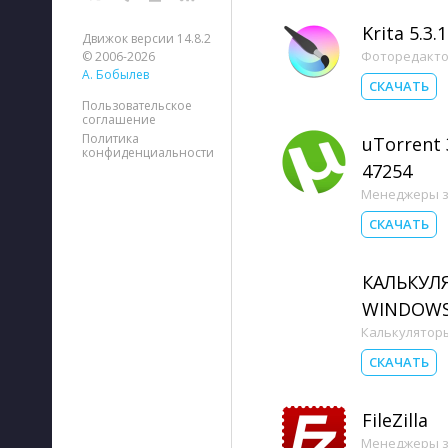
Krita 5.3.1
Движок версии 14.8.2
Фоторедакт
© 2006-2026
А. Бобылев
СКАЧАТЬ
Пользовательское
соглашение
Политика
uTorrent 3
конфиденциальности
47254
Менеджеры з
СКАЧАТЬ
КАЛЬКУЛ
WINDOWS
Калькулятор
СКАЧАТЬ
FileZilla
Менеджеры з