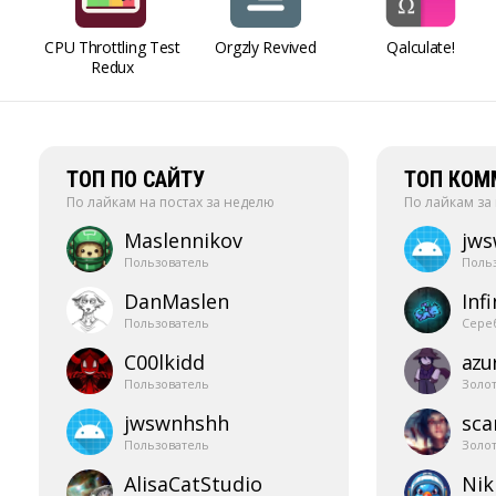
CPU Throttling Test
Orgzly Revived
Qalculate!
Redux
ТОП ПО САЙТУ
ТОП КОМ
По лайкам на постах за неделю
По лайкам за
Maslennikov
jw
Пользователь
Поль
DanMaslen
Infi
Пользователь
Сере
C00lkidd
azur
Пользователь
Золо
jwswnhshh
sca
Пользователь
Золо
AlisaCatStudio
Nik