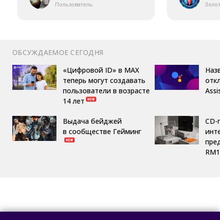
Пользователь
Золо
ОБСУЖДАЕМОЕ СЕГОДНЯ
«Цифровой ID» в MAX
Назв
теперь могут создавать
отк
пользователи в возрасте
Assi
14 лет
Выдача бейджей
CD-
в сообществе Гейминг
инте
пре
RM1