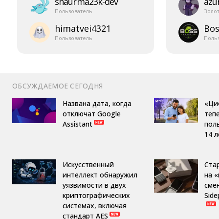
shaurma23k-​dev
azur
Пользователь
Золо
himatvei4321
Bos
Пользователь
Поль
ОБСУЖДАЕМОЕ СЕГОДНЯ
Названа дата, когда
«Ци
отключат Google
теп
Assistant
пол
14 л
Искусственный
Ста
интеллект обнаружил
на 
уязвимости в двух
сме
криптографических
Side
системах, включая
стандарт AES