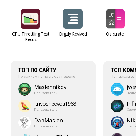
CPU Throttling Test
Orgzly Revived
Qalculate!
Redux
ТОП ПО САЙТУ
ТОП КОМ
По лайкам на постах за неделю
По лайкам за
Maslennikov
jw
Пользователь
Поль
krivosheevoa1968
Infi
Пользователь
Сере
DanMaslen
Nik
Пользователь
Золо