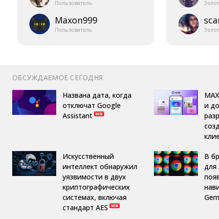
Пользователь
Золо
Maxon999
sca
Пользователь
Золо
ОБСУЖДАЕМОЕ СЕГОДНЯ
Названа дата, когда
MAX
отключат Google
и д
Assistant
раз
соз
кли
Искусственный
В б
интеллект обнаружил
для 
уязвимости в двух
поя
криптографических
нав
системах, включая
Gemi
стандарт AES