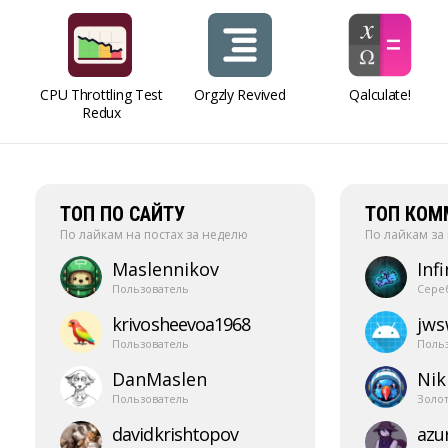
CPU Throttling Test
Orgzly Revived
Qalculate!
Redux
ТОП ПО САЙТУ
ТОП КОМ
По лайкам на постах за неделю
По лайкам за
Maslennikov
Infi
Пользователь
Сере
krivosheevoa1968
jw
Пользователь
Поль
DanMaslen
Nik
Пользователь
Золо
davidkrishtopov
azur