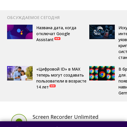
ОБСУЖДАЕМОЕ СЕГОДНЯ
Названа дата, когда
Иск
отключат Google
инт
Assistant
уяз
кри
сис
ста
«Цифровой ID» в MAX
В б
теперь могут создавать
для 
пользователи в возрасте
поя
14 лет
нав
Gemi
Screen Recorder Unlimited
Запись экрана и скриншоты