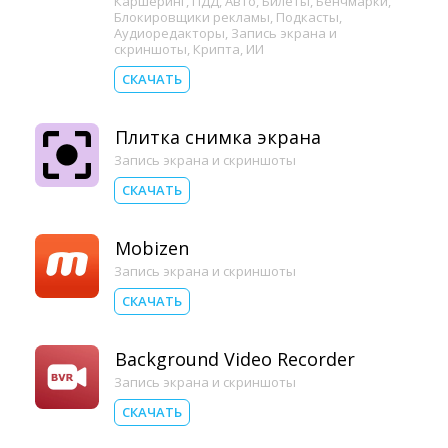
Каршеринг
,
ПДД
,
Авто
,
Билеты
,
Бенчмарки
,
Блокировщики рекламы
,
Подкасты
,
Аудиоредакторы
,
Запись экрана и
скриншоты
,
Крипта
,
ИИ
СКАЧАТЬ
Плитка снимка экрана
Запись экрана и скриншоты
СКАЧАТЬ
Mobizen
Запись экрана и скриншоты
СКАЧАТЬ
Background Video Recorder
Запись экрана и скриншоты
СКАЧАТЬ