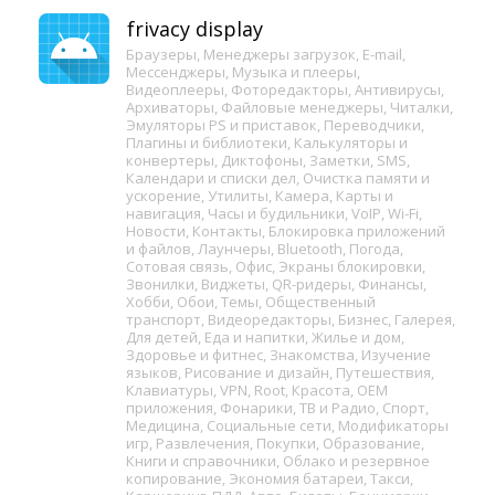
frivacy display
Браузеры
,
Менеджеры загрузок
,
E-mail
,
Мессенджеры
,
Музыка и плееры
,
Видеоплееры
,
Фоторедакторы
,
Антивирусы
,
Архиваторы
,
Файловые менеджеры
,
Читалки
,
Эмуляторы PS и приставок
,
Переводчики
,
Плагины и библиотеки
,
Калькуляторы и
конвертеры
,
Диктофоны
,
Заметки
,
SMS
,
Календари и списки дел
,
Очистка памяти и
ускорение
,
Утилиты
,
Камера
,
Карты и
навигация
,
Часы и будильники
,
VoIP
,
Wi-Fi
,
Новости
,
Контакты
,
Блокировка приложений
и файлов
,
Лаунчеры
,
Bluetooth
,
Погода
,
Сотовая связь
,
Офис
,
Экраны блокировки
,
Звонилки
,
Виджеты
,
QR-ридеры
,
Финансы
,
Хобби
,
Обои
,
Темы
,
Общественный
транспорт
,
Видеоредакторы
,
Бизнес
,
Галерея
,
Для детей
,
Еда и напитки
,
Жилье и дом
,
Здоровье и фитнес
,
Знакомства
,
Изучение
языков
,
Рисование и дизайн
,
Путешествия
,
Клавиатуры
,
VPN
,
Root
,
Красота
,
OEM
приложения
,
Фонарики
,
ТВ и Радио
,
Спорт
,
Медицина
,
Социальные сети
,
Модификаторы
игр
,
Развлечения
,
Покупки
,
Образование
,
Книги и справочники
,
Облако и резервное
копирование
,
Экономия батареи
,
Такси
,