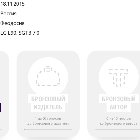
18.11.2015
Россия
Феодосия
LG L90, SGT3 7'0
БРОНЗОВЫЙ
БРОНЗОВЫЙ
ИЗДАТЕЛЬ
АВТОР
1 из 50 голосов
0 из 10 постов
а
до бронзового издателя
до бронзового автора