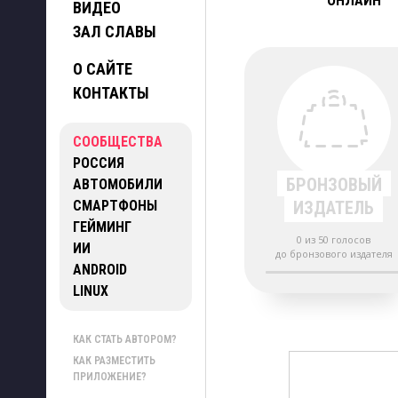
ОНЛАЙН
ВИДЕО
ЗАЛ СЛАВЫ
О САЙТЕ
КОНТАКТЫ
СООБЩЕСТВА
РОССИЯ
БРОНЗОВЫЙ
АВТОМОБИЛИ
СМАРТФОНЫ
ИЗДАТЕЛЬ
ГЕЙМИНГ
0 из 50 голосов
ИИ
до бронзового издателя
ANDROID
LINUX
КАК СТАТЬ АВТОРОМ?
КАК РАЗМЕСТИТЬ
ПРИЛОЖЕНИЕ?