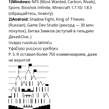
1)Windows: 
NFS (Most Wanted, Carbon, Rivals),
Spore, Bioshok Infinite, Minecraft 1.7.10/ 1.8.3
(обращайтесь, помогу).
2)Android:
Shadow Fight, King of Thieves
(Russian), Game Dev Studio (рекорд — 30 млн
покупок), Битва Замков (вступай в гильдию
Декей.Онх. ).
Uvajaü russkuü latiniću
Υψαζηαϋ ρυςςκυϋ γρεθηκυ
P. S. Я оставил более 750 коммениариев, даже 
не верится!
┈┈┈┈▅┈┈▕▀┈┈┈┈┈┈┈
┈┈┈▕┈┈┈╱╲▕▀┈┈┈┈┈
┈┈┈╱╲┈┈▏▕╱╲┈┈┈┈ 
┈┈┈▏▕╱╲▏▎▏▕╱╲┈▃
┈╱╲▏▎▅▂▅▂▏▎▏▎▏▏
▂▏▎▏▕╭┳┳╮▏┊▏▕╱╲
▏▏┊▏▎┃┊┊┃▏▎▏▎▏▕
▇▆▅▃▂┻┻┻┻▂▃▅▆▇▉