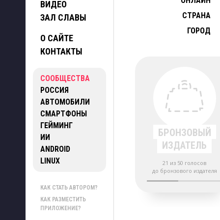
ОНЛАЙН
ВИДЕО
СТРАНА
ЗАЛ СЛАВЫ
ГОРОД
О САЙТЕ
КОНТАКТЫ
СООБЩЕСТВА
РОССИЯ
АВТОМОБИЛИ
СМАРТФОНЫ
ГЕЙМИНГ
БРОНЗОВЫЙ
ИИ
ИЗДАТЕЛЬ
ANDROID
LINUX
21 из 50 голосов
до бронзового издателя
КАК СТАТЬ АВТОРОМ?
КАК РАЗМЕСТИТЬ
ПРИЛОЖЕНИЕ?