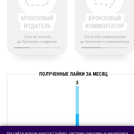
БРОНЗОВЫЙ
БРОНЗОВЫЙ
ИЗДАТЕЛЬ
КОММЕНТАТОР
16 из 50 голосов
104 из 250 комментариев
до бронзового издателя
до бронзового комментатора
ПОЛУЧЕННЫЕ ЛАЙКИ ЗА МЕСЯЦ
3
07
09
11
13
15
17
19
21
23
25
27
29
31
02
04
0
На сайте используются Cookies, системы рекламы и аналитики.