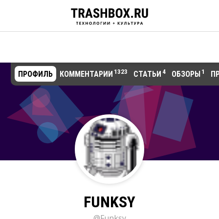
1323
4
1
ПРОФИЛЬ
КОММЕНТАРИИ
СТАТЬИ
ОБЗОРЫ
П
FUNKSY
@Funksy