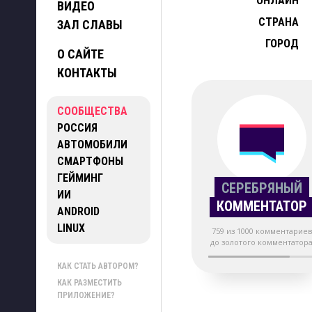
ОНЛАЙН
ВИДЕО
СТРАНА
ЗАЛ СЛАВЫ
ГОРОД
О САЙТЕ
КОНТАКТЫ
СООБЩЕСТВА
РОССИЯ
АВТОМОБИЛИ
СМАРТФОНЫ
ГЕЙМИНГ
СЕРЕБРЯНЫЙ
ИИ
КОММЕНТАТОР
ANDROID
LINUX
759 из 1000 комментариев
до золотого комментатор
КАК СТАТЬ АВТОРОМ?
КАК РАЗМЕСТИТЬ
ПРИЛОЖЕНИЕ?