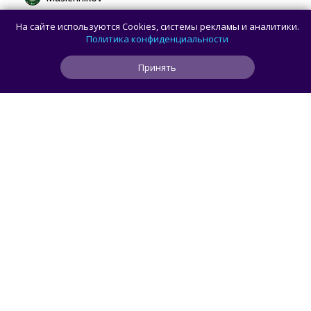
Сборная России выиграла 7 золотых
На сайте используются Cookies, системы рекламы и аналитики.
медалей из 8 на Международной
Политика конфиденциальности
олимпиаде по ИИ
Принять
0
1
0
8 ч
ЧИТАТЬ ДАЛЕЕ