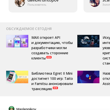
Пользователь
Золо
ОБСУЖДАЕМОЕ СЕГОДНЯ
MAX откроет API
Иск
и документацию, чтобы
инт
разработчики могли
уяз
создавать сторонние
кри
клиенты
сис
ста
Библиотека Egret II Mini
Назв
достигнет 100 игр: Taito
отк
и Famitsu анонсировали
Assi
трансляцию
Maslennikov