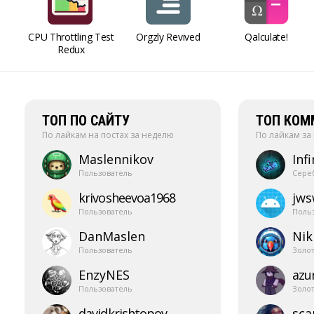
CPU Throttling Test
Orgzly Revived
Qalculate!
Redux
ТОП ПО САЙТУ
ТОП КОМ
По лайкам на постах за неделю
По лайкам за
Maslennikov
Infi
Пользователь
Сере
krivosheevoa1968
jw
Пользователь
Поль
DanMaslen
Nik
Пользователь
Золо
EnzyNES
azur
Пользователь
Золо
davidkrishtopov
sca