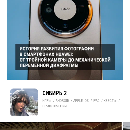
СИБИРЬ 2
ИГРЫ
/ 
ANDROID
/ 
APPLE IOS
/ 
IPAD
/ 
КВЕСТЫ
/ 
ПРИКЛЮЧЕНИЯ