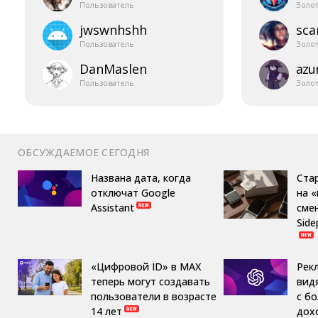
Пользователь
Золо
jwswnhshh
sca
Пользователь
Золо
DanMaslen
azur
Пользователь
Золо
ОБСУЖДАЕМОЕ СЕГОДНЯ
Названа дата, когда
Ста
отключат Google
на 
Assistant
сме
Side
«Цифровой ID» в MAX
Рек
теперь могут создавать
вид
пользователи в возрасте
с б
14 лет
дох