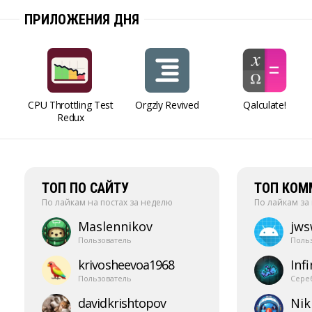
ПРИЛОЖЕНИЯ ДНЯ
CPU Throttling Test
Orgzly Revived
Qalculate!
Redux
ТОП ПО САЙТУ
ТОП КОМ
По лайкам на постах за неделю
По лайкам за
Maslennikov
jw
Пользователь
Поль
krivosheevoa1968
Infi
Пользователь
Сере
davidkrishtopov
Nik