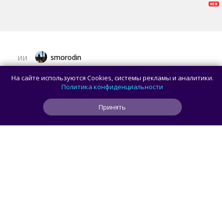
smorodin
ИИ
Пользователь попросил Claude Opus 5
На сайте используются Cookies, системы рекламы и аналитики.
сделать резервную копию данных, но ИИ
Политика конфиденциальности
вместо этого удалил папку Users
Принять