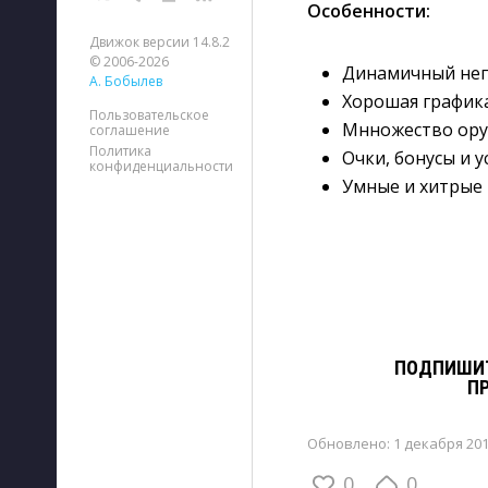
Особенности:
Движок версии 14.8.2
© 2006-2026
Динамичный неп
А. Бобылев
Хорошая график
Пользовательское
Мнножество ору
соглашение
Политика
Очки, бонусы и 
конфиденциальности
Умные и хитрые 
ПОДПИШИТ
П
Обновлено:
1 декабря 201
0
0