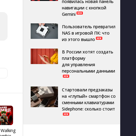
появилась новая панель
навигации с кнопкой
Gemini
Пользователь превратил
NAS в игровой ПК: что
из этого вышло
В России хотят создать
платформу
для управления
персональными данными
Стартовали предзаказы
на «глупый» смартфон со
сменными клавиатурами
Sidephone: сколько стоит
 Walking
REMATCH HOCKEY
Я голубь
People H
ombie
26
Playgro