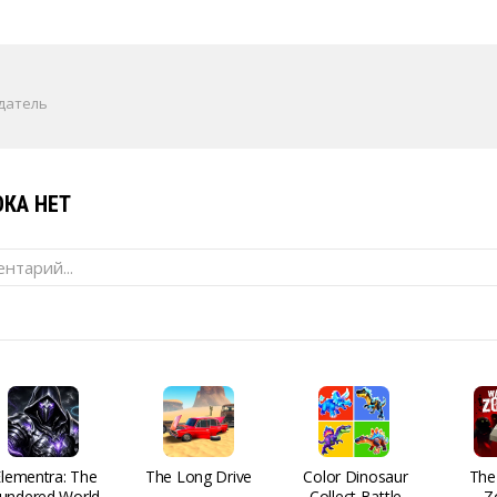
датель
КА НЕТ
нтарий...
Elementra: The
The Long Drive
Color Dinosaur
The
undered World
Collect Battle
Z