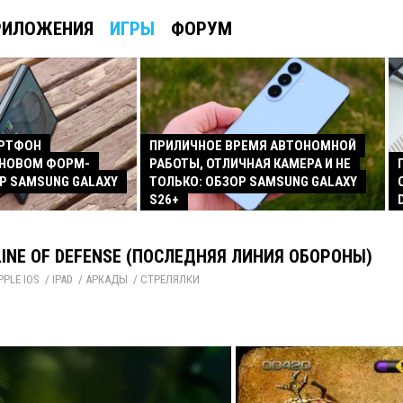
РИЛОЖЕНИЯ
ИГРЫ
ФОРУМ
АРТФОН
ПРИЛИЧНОЕ ВРЕМЯ АВТОНОМНОЙ
 НОВОМ ФОРМ-
РАБОТЫ, ОТЛИЧНАЯ КАМЕРА И НЕ
Р SAMSUNG GALAXY
ТОЛЬКО: ОБЗОР SAMSUNG GALAXY
S26+
LINE OF DEFENSE (ПОСЛЕДНЯЯ ЛИНИЯ ОБОРОНЫ)
PPLE IOS
/ 
IPAD
/ 
АРКАДЫ
/ 
СТРЕЛЯЛКИ