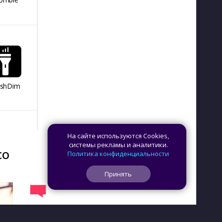
ashDim
Day Counter –
App Lock
Dazzify Fi
Cчетчик дней
На сайте используются Cookies,
системы рекламы и аналитики.
со
Политика конфиденциальности
Принять