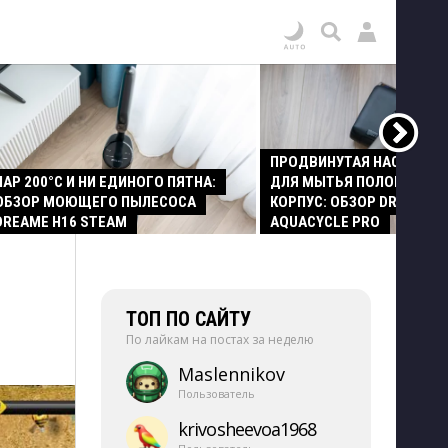
ПРОДВИНУТАЯ НАСАДКА
ПАР 200°C И НИ ЕДИНОГО ПЯТНА:
ДЛЯ МЫТЬЯ ПОЛОВ И СТ
ОБЗОР МОЮЩЕГО ПЫЛЕСОСА
КОРПУС: ОБЗОР DREAME Z
DREAME H16 STEAM
AQUACYCLE PRO
ТОП ПО САЙТУ
По лайкам на постах за неделю
Maslennikov
Пользователь
krivosheevoa1968