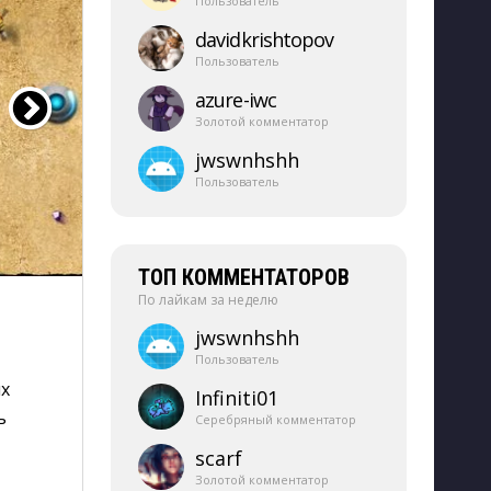
Пользователь
davidkrishtopov
Пользователь
azure-​iwc
Золотой комментатор
jwswnhshh
Пользователь
ТОП КОММЕНТАТОРОВ
По лайкам за неделю
jwswnhshh
Пользователь
х 
Infiniti01
ь
Серебряный комментатор
scarf
Золотой комментатор