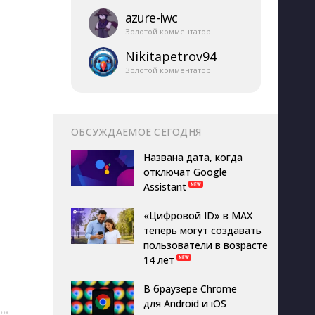
azure-​iwc
Золотой комментатор
Nikitapetrov94
Золотой комментатор
ОБСУЖДАЕМОЕ СЕГОДНЯ
Названа дата, когда
отключат Google
Assistant
«Цифровой ID» в MAX
теперь могут создавать
пользователи в возрасте
14 лет
В браузере Chrome
для Android и iOS
···